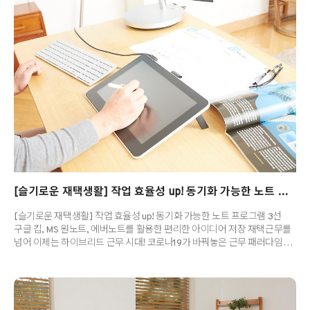
포함해 미국 드라마 , , 영화 등 다양한 콘텐츠를 제작했습니다. 전세계적인
팬데믹으로 굿바이 캔자스 스튜디오 역시 작년부터 재택근무를
시행했는데요. 오늘은 이 곳의 캐릭터 아티스트 Jonas Skoog의 재택근무
이야기를 소개합니다. 그는 모델링, 텍스처링, 룩뎁(LookD..
[슬기로운 재택생활] 작업 효율성 up! 동기화 가능한 노트 프로그램 3선
[슬기로운 재택생활] 작업 효율성 up! 동기화 가능한 노트 프로그램 3선
구글 킵, MS 원노트, 에버노트를 활용한 편리한 아이디어 저장 재택근무를
넘어 이제는 하이브리드 근무 시대! 코로나19가 바꿔놓은 근무 패러다임은
하루 종일 사무실에서 일한다는 기존의 개념을 희미하게 만들었습니다.
특정 장소에 국한되지 않고 여러 장소에서 일하는 사람들이 늘고 있고, 이에
따라 여러 기기를 넘나들며 근무하는 것이 뉴 노멀로 자리잡고 있지요. 근무
시간에 데스크탑에 저장해 둔 아이디어를 태블릿으로 확인하고 싶은데
PC에 저장되어 있어서 고생했거나, 노트북으로 작업했던 내용을