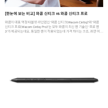
[한눈에 보는 비교] 와콤 신티크 vs 와콤 신티크 프로
와콤의 대표 액정 타블렛 라인업인 '와콤 신티크(Wacom Cintiq)'와 '와콤
신티크 프로(Wacom Cintiq Pro)'는 모두 와콤의 최신 펜 기술인 ‘프로 펜
3’가 제공되는데요. 동일한 펜이 적용되었는데 가격 차이는 크죠. 과연 어떤
성능 차이가 있을까요? 두 제품 중 어떤 제품이 내게 꼭 맞을지 고민 중이신
분들을 위해 좋은 정보를 준비했습니다. [한눈에 보는 비교] 와콤 신티크 vs
와콤 신티크 프로 두 제품은 모두 창작자를 위한 최상의 도구이지만,
지향하는 바가 명확히 다릅니다. 구분와콤 신티크 24터치/24/16(DTH-
246, DTK-246, DTK-168)와콤 신티크 프로 27/22/17 (DTH-271, DTH-
227, DTH-172)주요 고객학생, 취미 창작자, 가성비 중시 ..