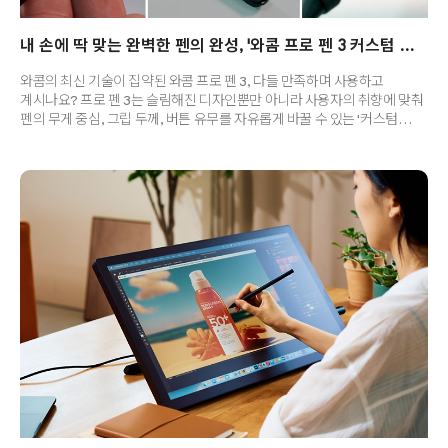
내 손에 딱 맞는 완벽한 펜의 완성, '와콤 프로 펜 3 커스텀 키트'를 소개합니다.
와콤의 최신 기술이 집약된 와콤 프로 펜 3, 다들 만족하며 사용하고
계시나요? 프로 펜 3는 슬림해진 디자인뿐만 아니라 사용자의 취향에 맞춰
펜의 무게 중심, 그립 두께, 버튼 유무를 자유롭게 바꿀 수 있는 '커스텀
기능'이 가장 큰 장점인데요. 간혹 프로 펜 3 사용자분들 중에 “그립이 더
통통했으면 손에 착 감길텐데”, “실수로 눌리는 사이드 버튼을 없앨 수는
없을까?”, “펜에 무게감을 주면 더 안정감이 생길 것 같은데”라며 사용
후기를 들려 주시곤 하셨는데요. ‘나도 프로 펜 3를 내 스타일대로 튜닝하고
싶다’라고 느끼셨던 분들을 위해, 와콤 프로 펜 3 커스텀 키트
(ACK45601Z)'에 대해 자세히 소개해 드릴게요. 왜 커스텀 키트가
필요한가요?와콤 프로 펜 3가 포함된 제품 중, 상위 라..