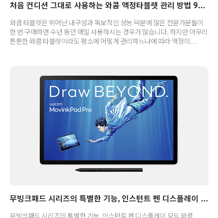
처음 컨디션 그대로 사용하는 와콤 액정타블렛 관리 방법 9가지
와콤 타블렛은 뛰어난 내구성과 독보적인 성능 덕분에 많은 전문가분들이
한 번 구매하면 수년 동안 매일 사용하시는 경우가 많습니다. 하지만 아무리
튼튼한 와콤 타블렛이라도 평소에 어떻게 관리하느냐에 따라 액정의
수명과 작업 컨디션이 크게 달라집니다. 잘못된 습관이 누적되면 액정
스크래치, 펜 성능 저하, 심지어 내부 보드 손상까지 이어질 수 있고요.와콤
타블렛을 처음 구매했을 때의 쾌적한 상태 그대로, 오랫동안 안전하게
사용할 수 있는 하드웨어 관리부터 실전 사용 팁까지 몇 가지 관리 방법을
소개해 드립니다. 1. 올바른 액정 청소 방법 [이미지 출처: 와콤 공식 유튜브]
액정타블렛은 일반 모니터와 달리 손과 와콤 펜이 끊임없이 닿는 장비이기
때문에 먼지, 지문, 유분이 쉽게 생깁니다. 액정을 청소..
무빙크패드 시리즈의 특별한 기능, 인스턴트 펜 디스플레이 모드
무빙크패드 시리즈의 특별한 기능, 인스턴트 펜 디스플레이 모드 와콤