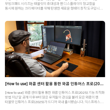
무빙크패드 시리즈는 태블릿의 휴대성과 펜 디스플레이의 정교함을
동시에 원하는 크리에이터를 위해 탄생한 새로운 형태의 창작 도구입니다.
특히 무빙크패드 프로 14에 탑재된 ‘인스턴트 펜 디스플레이 모드’는 많은
분들이 궁금해하시고 실제 사용해보고 싶은 기능으로 뽑혔죠. 이 기능은
무빙크패드에 PC 화면을 그대로 불러와 화면 미러링부터 노트 필기 등
다양한 작업이 가능해 매끄러운 워크플로우를 지원합니다. 오늘은
인스턴트 펜 디스플레이 모드의 특징과 실제 사용 방법까지 자세히
알아보겠습니다. | 인스턴트 펜 디스플레이 모드란? 인스턴트 펜
디스플레이 모드는 무빙크패드 프로 14를 PC나 노트북에 연결해 액정
타블렛처럼 사용할 수 있도록 지원..
[How to use] 와콤 센터 활용 통한 와콤 인튜어스 프로(2025) 기능 최적화 방법
[How to use] 와콤 센터 활용 통한 와콤 인튜어스 프로(2025) 기능 최적화
방법 지난 달 공개 이후부터 많은 유저들의 관심을 불러 모은 와콤의 펜
타블렛 인튜어스 프로(2025)가 드디어 국내 출시됐습니다. 익스프레스
키의 위치 이동, 기계식 다이얼 휠 추가 등 새로워진 디자인에 한층