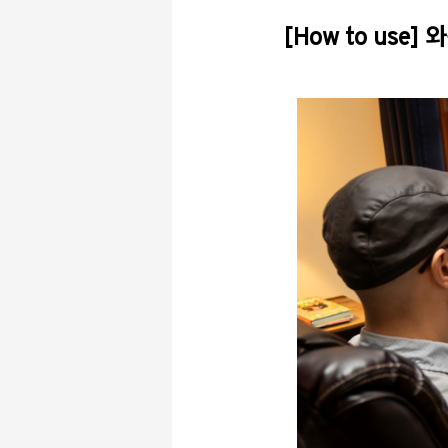
[How to use]
와