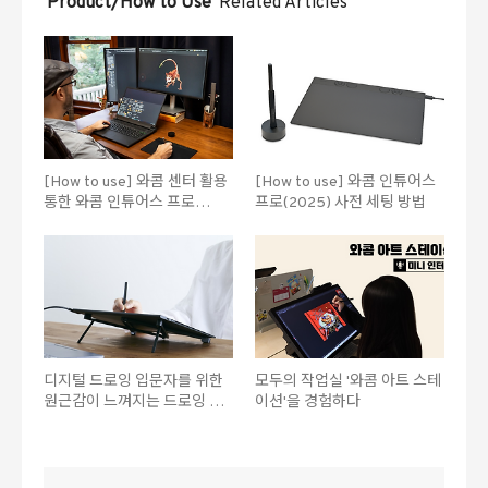
'Product/How to Use'
Related Articles
[How to use] 와콤 센터 활용
[How to use] 와콤 인튜어스
통한 와콤 인튜어스 프로
프로(2025) 사전 세팅 방법
(2025) 기능 최적화 방법
디지털 드로잉 입문자를 위한
모두의 작업실 '와콤 아트 스테
원근감이 느껴지는 드로잉 튜
이션'을 경험하다
토리얼