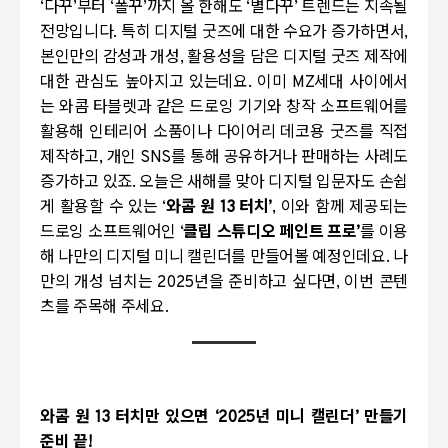
‘
다꾸
’
부터
‘
폴꾸
’
까지 올 한해도
‘
별다꾸
’
트렌드는 지속될
전망입니다
.
특히 디지털 굿즈에 대한 수요가 증가하면서
,
본인만의 감성과 개성
,
활용성을 담은 디지털 굿즈 제작에
대한 관심도 높아지고 있는데요
.
이미
MZ
세대 사이에서
는 와콤 타블렛과 같은 드로잉 기기와 창작 소프트웨어를
활용해 인테리어 소품이나 다이어리 데코용 굿즈를 직접
제작하고
,
개인
SNS
를 통해 공유하거나 판매하는 사례도
증가하고 있죠
.
오늘은 새해를 맞아 디지털 입문자도 손쉽
게 활용할 수 있는
‘
와콤 원
13
터치
’
,
이와 함께 제공되는
드로잉 소프트웨어인
‘
클립 스튜디오 페인트 프로
’
를 이용
해 나만의 디지털 미니 캘린더를 만들어볼 예정인데요
.
나
만의 개성 넘치는
2025
년을 준비하고 싶다면
,
이번 콘텐
츠를 주목해 주세요
.
와콤 원
13
터치만 있으면
‘2025
년 미니 캘린더
’
만들기
준비 끝
!