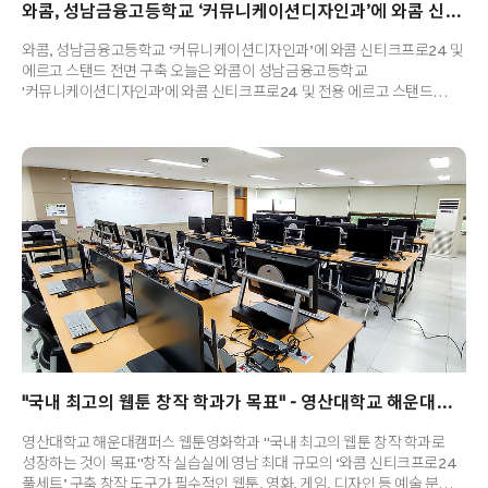
와콤, 성남금융고등학교 ‘커뮤니케이션디자인과’에 와콤 신티크프로24 및 에르고 스탠드 전면 구축
와콤, 성남금융고등학교 ‘커뮤니케이션디자인과’에 와콤 신티크프로24 및
에르고 스탠드 전면 구축 오늘은 와콤이 성남금융고등학교
'커뮤니케이션디자인과'에 와콤 신티크프로24 및 전용 에르고 스탠드
24대를 전면 구축했다는 소식을 들고 왔습니다! 성남금융고등학교는
디자인, 항공, 소프트웨어, 베이커리 등 전문분야 인재를 양성하는
경기도교육청 특성화고등학교인데요. 실무연계 직업교육프로그램부터
대학진학프로그램까지 다양하게 운영하는 곳으로 잘 알려져 있습니다.
그런데 최근 커뮤니케이션디자인과를 신설하면서 와콤 신티크프로24 및
에르고 스탠드 풀세트 24대를 전면 구축해 학생 모두가 1인 1타블렛으로
수업 및 실습에 참여할 수 있는 환경이 조성되었죠! 이는 성남지역 내에서
최상의 창작 인프라를 자랑한다는 사실! (..
"국내 최고의 웹툰 창작 학과가 목표" - 영산대학교 해운대캠퍼스 웹툰영화학과
영산대학교 해운대캠퍼스 웹툰영화학과 "국내 최고의 웹툰 창작 학과로
성장하는 것이 목표"창작 실습실에 영남 최대 규모의 ‘와콤 신티크프로24
풀세트’ 구축 창작 도구가 필수적인 웹툰, 영화, 게임, 디자인 등 예술 분야는