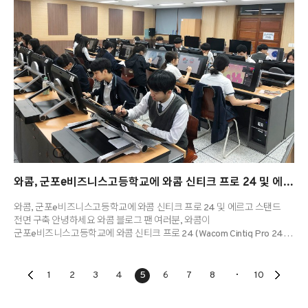
특성화 고등학교인 군포e비즈니스고등학교는 그래픽디자인 전공에서
시각디자인, 애니메이션, 게임그래..
와콤, 군포e비즈니스고등학교에 와콤 신티크 프로 24 및 에르고 스탠드 전면 구축
와콤, 군포e비즈니스고등학교에 와콤 신티크 프로 24 및 에르고 스탠드
전면 구축 안녕하세요 와콤 블로그 팬 여러분, 와콤이
군포e비즈니스고등학교에 와콤 신티크 프로 24 (Wacom Cintiq Pro 24)
액정타블렛과 전용 에르고 스탠드 27대를 전면 구축했다는 소식을
전해드립니다 :) 군포e비즈니스고등학교의 그래픽디자인과는 시각 및
영상 그래픽 디자이너, VMD, 일러스트레이터, 웹툰 제작자 등 디지털
1
2
3
4
5
6
7
8
10
환경에 적합한 실무형 인재 양성을 목표로 하고 있는데요. 현업 전문가
수준의 인프라 구축은 물론, 수준 높은 교육 프로그램을 통해 실무형 감각을