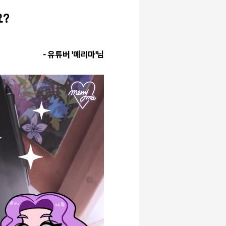
요?
- 유튜버 '메리마'님