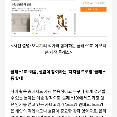
<
사진 설명
:
오니기리 작가와 함께하는 클래스
101
이모티
콘 제작 클래스
>
클래스
101-
와콤
,
셀럽이 참여하는
‘
디지털 드로잉
’
클래스
등 확대
취미 활동 중에서도 가장 범용적이고 누구나 쉽게 접근할
수 있는 분야는 미술 창작으로
,
클래스
101
에서도 가장 많
은 인기를 얻고 있는 카테고리가
‘
드로잉
’인데요
.
드로잉
은 개인의 작업속도나 호흡이 중요한 창작 영역으로
,
온라