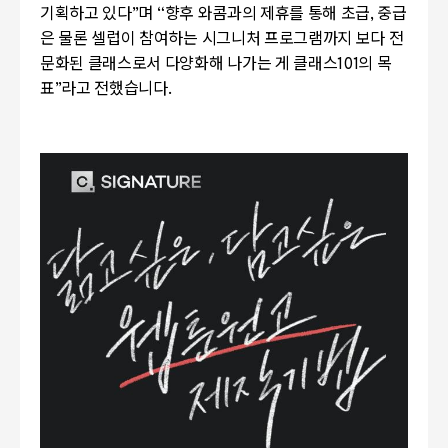
기획하고 있다
”
며
“
향후 와콤과의 제휴를 통해 초급
,
중급
은 물론 셀럽이 참여하는 시그니처 프로그램까지 보다 전
문화된 클래스로서 다양화해 나가는 게 클래스
101
의 목
표
”
라고 전했습니다.