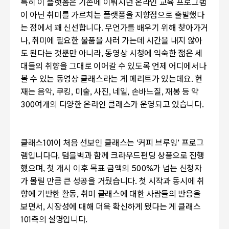
특히 이 플랫폼은 기존에 이뤄지던 온라인 교육 프로그램
이 아닌 취미를 가르치는 플랫폼을 지향점으로 출발했다
는 점에서 꽤 신선합니다.
무언가를 배우기 위해 찾아가거
나
,
취미에 필요한 물품을 사러 가는데 시간을 내지 않아
도 된다는 것뿐만 아니라
,
동영상 시청에 익숙한 젊은 세
대들의 취향을 그대로 이어갈 수 있도록 언제 어디에서나
볼 수 있는 동영상 클래스라는 게 메리트가 있는데요
.
현
재는 음악
,
쿠킹
,
미술
,
사진
,
네일
,
손바느질
,
재봉 등 약
300
여개의 다양한 온라인 클래스가 운영되고 있습니다.
클래스
101
이 처음 선보인 클래스는
‘
커피 브루잉
’
프로그
램입니다다
.
텀블벅과 함께 크라우드펀딩 상품으로 진행
했으며
,
첫 개시 이후 목표 금액의
500%
가 넘는 신청자
가 몰릴 만큼 큰 성공을 거뒀습니다
.
첫 시작과 동시에 취
향에 기반한 활동
,
취미 클래스에 대한 사람들의 반응을
보면서
,
시장성에 대해 더욱 확신하게 됐다는 게 클래스
101
측의 설명입니다.