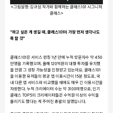
<
그림설명
:
김규삼 작가와 함께하는 클래스
101
시그니처
클래스
>
“
하고 싶은 게 생길 때
,
클래스
101
이 가장 먼저 생각나도
록 할 것
”
클래스
101
은 서비스 런칭
1
년 만에 누적 방문자수 약
450
만명을 기록했으며
,
올해
120
억원의 대형 투자를 유치했
을 만큼 그 성장 가능성을 인정받고 있는데요
.
클래스
101
을 이용한 유저들의 평균 앱 이용시간이
15
분 정도로
,
국
내 다른 앱 서비스와 비교했을 때에도 매우 긴 이용시간을
자랑한다
.
누적 크리에이터 수는 약
3100
여명으로
,
인기
클래스
TOP5
의 크리에이터들은 수억원 이상의 수익을
올리기도 했다는 게 주어진 총괄의 설명입니다.