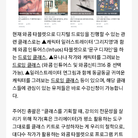
현재 와콤 타블렛으로 디지털 드로잉을 진행할 수 있는 관
련 클래스로는
▲
캐릭터 일러스트레이터
'
그리지영
'
과 함
께 와콤 인튜어스
(Intuos)
타블렛으로
'
문구 디자인
'
을 하
는
드로잉
클래스
, ▲
유나나 작가와 캐릭터를 그려보는
드로잉
클래스
(
와콤 인튜어스 및 와콤신티크
16
중 선택
가능
), ▲
일러스트레이터 연그림과 함께 동글동글 귀여운
캐릭터를 그려보는
드로잉
클래스
등이 있으며
,
해당 클래
스들에 관심이 있는 유저들은 바로 수강신청이 가능합니
다
.
주어진 총괄은
“
클래스를 기획할 때
,
강의의 전문성을 살
리기 위해 작가
(
혹은 크리에이터
)
가 평소 활용하는 도구
그대로를 클래스 키트로 구성하자는 게 우리의 철학으로
,
대다수 작가가 활용하는 와콤 타블렛으로 프로그램 키트