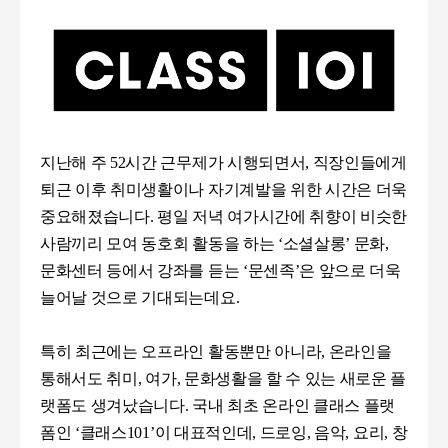
지난해 주
52
시간 근무제가 시행되면서
,
직장인들에게
퇴근 이후 취미생활이나 자기계발을 위한 시간은 더욱
중요해졌습니다
.
평일 저녁 여가시간에 취향이 비슷한
사람끼리 모여 동호회 활동을 하는
‘
소셜살롱
’
문화
,
문화센터 등에서 강좌를 듣는
‘
문센족
’
은 앞으로 더욱
늘어날 것으로 기대되는데요
.
특히 최근에는 오프라인 활동뿐만 아니라
,
온라인을
통해서도 취미
,
여가
,
문화생활을 할 수 있는 새로운 플
랫폼도 생겨났습니다.
국내 최초 온라인 클래스 플랫
폼인
‘
클래스
101’
이 대표적인데
,
드로잉
,
음악
,
요리
,
창