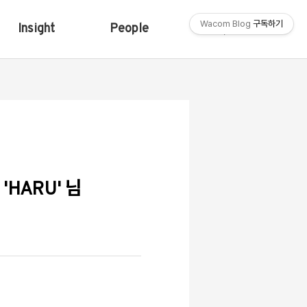
Wacom Blog
구독하기
Insight
People
Shop
HARU' 님