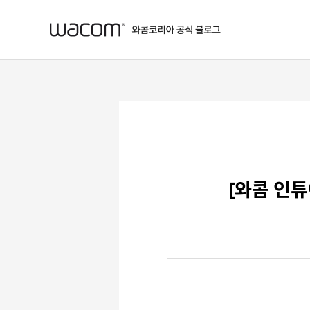
본문 바로가기
[와콤 인튜