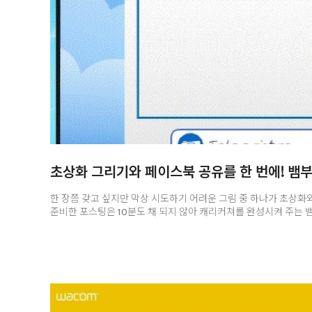
초상화 그리기와 페이스북 공유를 한 번에! 뱀부 
한 장쯤 갖고 싶지만 막상 시도하기 어려운 그림 중 하나가 초상화
준비한 포스팅은 10분도 채 되지 않아 캐리커쳐를 완성시켜 주는
‘몽마르뜨’입니다. 그럼, 뱀부독에서 몽마르뜨 애플리케이션을 실
몽마르뜨를 실행시키면 사진을 바로 찍을 수 있는 Take a picture 
image가 뜨는데요~웹캠이나 노트북을 사용하신다면 바로 찍어서 
가능하답니다! 오늘 포스팅에선 트위터 동영상에서도 그려진 영화
등장시키겠습니다! Load an image를 통해 사진을 불러왔습니다
당황 하셨을 텐데요~ 아래 화살표를..