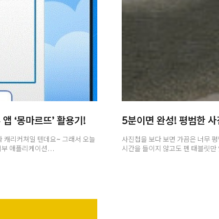
앱 ‘몽마르뜨’ 활용기!
5분이면 완성! 평범한 사진
와 캐리커쳐일 텐데요~ 그래서 오늘
사진첩을 보다 보면 가끔은 너무 
 뱀부 애플리케이션
시간을 들이지 않고도 펜 태블릿만
행시키고 함께 시작해 볼까요?^^
준비해보았습니다.^^ 그럼 여러분들
과 사진을 불러올 수 있는 Load an
펜 태블릿을 컴퓨터에 연결시켜주세요
작업할 수 있어 바로 작업이
사진을 고른 후 포토샵으로 불러 옵니
배우 조니뎁을 다시 한번
쉽습니다!) 오늘은 저는 아이가 
. 딱 보기에는 아무런 도구가 없어
펼쳐졌으면 왼쪽에 자리 잡고 있는 
~! 자세히 보시면 상단에서 3번째..