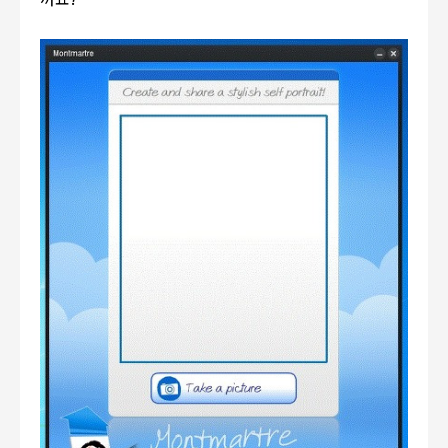
까요
?^^