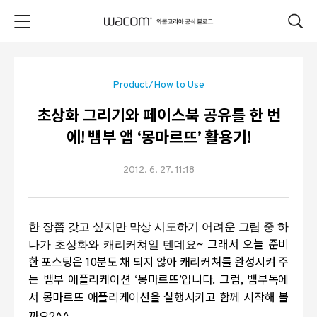
본문 바로가기
Product/How to Use
초상화 그리기와 페이스북 공유를 한 번
에! 뱀부 앱 ‘몽마르뜨’ 활용기!
2012. 6. 27. 11:18
한 장쯤 갖고 싶지만 막상 시도하기 어려운 그림 중 하
나가 초상화와 캐리커쳐일 텐데요
~
그래서 오늘 준비
한 포스팅은
10
분도 채 되지 않아 캐리커쳐를 완성시켜 주
는 뱀부 애플리케이션
‘
몽마르뜨
’
입니다
.
그럼
,
뱀부독에
서 몽마르뜨 애플리케이션을 실행시키고 함께 시작해 볼