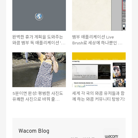
완벽한 휴가 계획을 도와주는
뱀부 애플리케이션 Live
와콤 뱀부 독 애플리케이션 '랜
Brush로 세상에 하나뿐인 그
드마커'
래픽 연출하기!
5분이면 완성! 평범한 사진도
세계 각 국의 와콤 유저들과 함
유쾌한 사진으로 바꿔 줄
께 하는 와콤 커뮤니티 탐방기!
Trick&Tip!
Wacom Blog