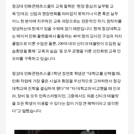
청강대 만화콘텐츠스쿨의 교육 철학은
‘
현장 중심의 실무형 교
육
’인데요
.
산업과 현장변화를 따라잡지 못하거나 이론 혹은 실무
어느 한 분야에 치우쳐진 교육 과정으로는 전문적인 작가
,
창작자를
양성하는데 한계가 있을 수밖에 없기 때문입니다
.
현재 청강대학교
는
메이저 만화 플랫폼에서 활동하는
40
여 명의 강사진 구성과 커리
큘럼으로 이론 수업은 물론
, 200
여 대의 신티크 태블릿이 도입된 실
습환경을 통해
‘
교육과 실습
’
등 모두 균형을 이룬 선진화된 교육 인
프라를 구축하고 있습니다.
청강대 만화콘텐츠스쿨
2
학년 정연호 학생은
“
대학교를 선택할 때
,
만화 작업에 가장 좋은 시설과 환경을 우선적으로 고려하면서 청강
대학교에 진학을 결심하게 됐다
”
며
“
타 대학교와 비교했을 때 인프
라
,
장비 등 모두 만족스러웠지만
,
그중에서도 와콤 신티크 태블릿
을 모든 학생이 이용할 수 있다는 점이 가장 큰 혜택이라고 생각한
다
”
고 말했습니다.