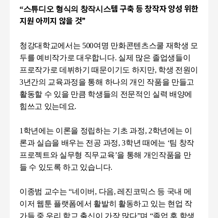
“
스튜디오 형식의 창작시스
템 구축 등 창작자 양성 위한
지원 아끼지 않을 것
”
청강대학교에서는
500
여명 만화콘텐츠스쿨 재학생 모
두를 예비작가로 대우합니다
.
실제 많은 졸업생들이
프로작가로 데뷔하기 때문이기도 하지만
,
학생 전원이
3
년간의 교육과정을 통해 하나의 개인 작품을 만들고
활동할 수 있을 만큼 학생들의 전문적인 실력 배양에
힘쓰고 있는데요
.
1
학년에는 이론을 정립하는 기초 과정
, 2
학년에는 이
론과 실습을 배우는 전공 과정
, 3
학년 때에는
‘
팀 창작
프로젝트와 실무형 직무교육
’
을 통해 개인작품을 만
들 수 있도록 하고 있습니다.
이종범 교수는 “네이버
,
다음
,
레진코믹스 등 국내 메
이저 웹툰 플랫폼에서 활발히 활동하고 있는 현업 작
가들 중 우리 학교 출신이 가장 많다”며 “졸업 후 학생