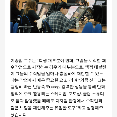
이종범 교수는
“
학생 대부분이 만화
,
그림을 시작할 때
수작업으로 시작하는 경우가 대부분으로
,
액정 태블릿
이 그들의 수작업을 얼마나 충실하게 재현할 수 있느
냐는 작업에서 매우 중요한 요소
”
라며
“
와콤 신티크는
굉장히 빠른 반응속도
(
,
강력한 성능을 통해 만화
latency)
창작에 주요 활용되는 스케
치업
,
포토샵
,
클립 스튜디
오 툴과 활용했을 때에도 디지털 환경에서 수작업과
같은 느낌을 재현해주는 유일한 도구
”
라고 설명해주
셨습니다.