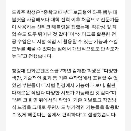
도효주 학생은
“
중학교 때부터 보급형인 와콤 뱀부 태
블릿을 사용해오다 대학 진학 이후 처음으로 전문가들
이 사용하는 신티크 태블릿을 접했는데
,
직관성 및 작
업 속도 모두 뛰어난 것 같다
”
며
“
신티크를 활용한 전
공 수업은 디지털 작업 시 활용할 수 있는 기능과 스킬
모두를 배울 수 있다는 점에서 개인적으로도 만족도가
높다
”
고 전했습니다.
청강대 만화콘텐츠스쿨
2
학년 김재환 학생은
“
다양한
색감
,
기술적인 효과 등 기존 수작업에서 표현할 수 없
었던 부분들이 디지털 환경에서 가능하다 보니
,
훨씬
다채로운 작업과 다양한 시도가 가능해진 것 같다
”
며
“
신티크 화면 위에서의 작업이 기존 아날로그 작업방
식 느낌을 그대로 주면서도 부가적인 기능들을 활용할
수 있게 해준다는 점에서 편리하다
”
고 설명했습니다.