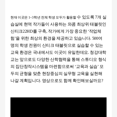
수 있도록
7
개 실
현재 이곳은
1~3
학년 전체 학생 모두가 활용할
습실에 현역 작가들이 사용하는 와콤 최상위 태블릿인
신티크
22HD
를 구축
,
작가에게 가장 중요한
‘
작업체
험
’
을 위한 최상의 환경을 제공하고 있습니다
. 500
여
명의 학생 전원이 신티크 태블릿으로 실습할 수 있는
교육 환경은 국내에서도 이곳이 유일한데요
.
청강대학
교는 앞으로도 다양한 산학협력을 통해 스튜디오 형식
의 집단창작시스템을 마련함으로써
‘
교육과 실습
’
모
두의 균형을 맞춘 현장중심의 실무형 교육을 실현해
나갈 계획입니다. 영상으로도 함께 확인해보실까요?