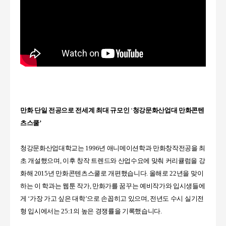
만화 단일 전공으로 전세계 최대 규모인
‘
청강문화산업대 만화콘텐
츠스쿨
’
청강문화산업대학교는
1996
년 애니메이션학과 만화창작전공을 최
초 개설했으며
,
이후 창작 트렌드와 산업수요에 맞춰 커리큘럼을 강
화해
2015
년 만화콘텐츠스쿨로 개편했습니다
.
올해로
22
년을 맞이
하는 이 학과는 웹툰 작가
,
만화가를 꿈꾸는 예비작가와 입시생들에
게
‘
가장 가고 싶은 대학
’
으로 손꼽히고 있으며
,
전년도 수시 실기전
형 입시에서는
25:1
의 높은 경쟁률을 기록했습니다.