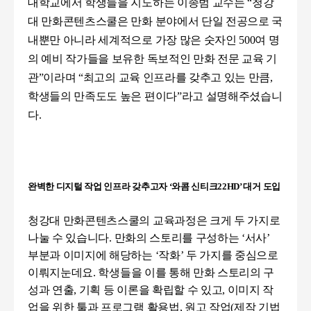
대학교에서 학생들을 지도하는 이종범 교수는
“
청강
대 만화콘텐츠스쿨은 만화 분야에서 단일 전공으로 국
내뿐만 아니라 세계적으로 가장 많은 숫자인
500
여 명
의 예비 작가들을 보유한 독보적인 만화 전문 교육 기
관
”
이라며
“
최고의 교육 인프라를 갖추고 있는 만큼
,
학생들의 만족도도 높은 편이다
”
라고 설명해주셨습니
다.
완벽한 디지털 작업 인프라 갖추고자
‘
와콤 신티크
22HD’
대거 도입
청강대 만화콘텐츠스쿨의 교육과정은 크게 두 가지로
나눌 수 있습니다
.
만화의 스토리를 구성하는
‘
서사
’
부분과 이미지에 해당하는
‘
작화
’
두 가지를 중심으로
이뤄지눈데요
.
학생들을 이를 통해 만화 스토리의 구
성과 연출
,
기획 등 이론을 확립할 수 있고
,
이미지 작
업을 위한 툴과 프로그램 활용법
,
원고 작업
(
제작 기법