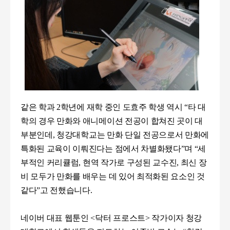
같
은 학과
2
학년에 재학 중인 도효주 학생 역시
“
타 대
학의 경우 만화와 애니메이션 전공이 합쳐진 곳이 대
부분인데
,
청강대학교는 만화 단일 전공으로서 만화에
특화된 교육이 이뤄진다는 점에서 차별화됐다
”
며
“
세
부적인 커리큘럼
,
현역 작가로 구성된 교수진
,
최신 장
비 모두가 만화를 배우는 데 있어 최적화된 요소인 것
같다
”
고 전했습니다.
네이버 대표 웹툰인
<
닥터 프로스트
>
작가이자 청강