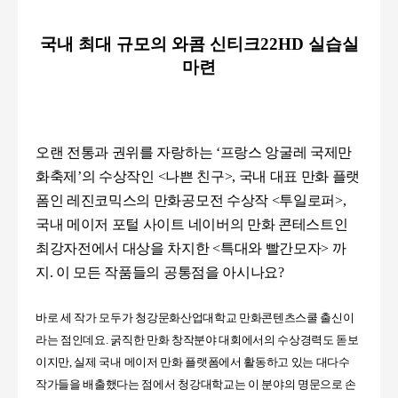
국내 최대 규모의 와콤 신티크
22HD
실습실
마련
오랜 전통과 권위를 자랑하는
‘
프랑스 앙굴레 국제만
화축제
’
의 수상작인
<
나쁜 친구
>,
국내 대표 만화 플랫
폼인 레진코믹스의 만화공모전 수상작
<
투일로퍼
>,
국내 메이저 포털 사이트 네이버의 만화 콘테스트인
최강자전에서 대상을 차지한
<
특대와 빨간모자
> 까
지.
이 모든 작품들의 공통점을 아시나요?
바로 세 작가 모두가 청강문화산업대학교 만화콘텐츠스쿨 출신이
라는 점인데요
.
굵직한 만화 창작분야 대회에서의 수상경력도 돋보
이지만,
실제 국내 메이저 만화 플랫폼에서 활동하고 있는 대다수
작가들을 배출했다는 점에서 청강대학교는 이 분야의 명문으로 손