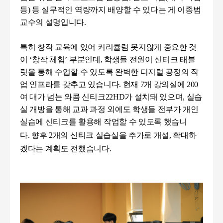
등
)
등 실무적인 역량까지 배양할 수 있다는 게 이종범
교수의 설명입니다.
특히 창작 교육에 있어 커리큘럼 못지않게 중요한 것
이
‘
창작 체험
’
부분인데
,
학생들 전원이 신티크 태블
릿을 통해 수업할 수 있도록 완벽한 디지털 공정의 작
업 인프라를 갖추고 있습니다
.
현재
7
개 강의실에
200
여 대가 넘는 와콤 신티크
22HD
가 설치돼 있으며
,
실습
실 개방을 통해 교과 과정 외에도 학생들 전부가 개인
실습에 신티크를 활용해 작업할 수 있도록 했습니
다.
향후
2
개의 신티
크 실습실을 추가로 개설
,
확대하
겠다는 계획도 전했습니다.