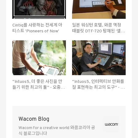
Cintiq를 사랑하는 전세계 아
일본 워싱턴 호텔, 와콤 액정
티스트 'Pioneers of Now'
태블릿 DTF-720 탑재된 '셀프
체크인 서비스' 개시
“Intuos5, 더 좋은 사진을 만
“Intuos5, 인터렉티브 만화를
들기 위한 최고의 툴” - 오중석
잘 표현하는 최고의 도구” - 애
작가
니메이션 감독 마나몽교수
Wacom Blog
Wacom for a creative world 와콤코리아 공
식 블로그입니다