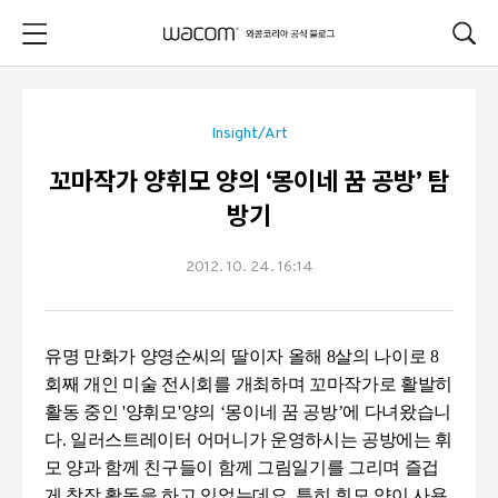
본문 바로가기
Insight/Art
꼬마작가 양휘모 양의 ‘몽이네 꿈 공방’ 탐
방기
2012. 10. 24. 16:14
유명 만화가 양영순씨의 딸이자 올해
8
살의 나이로
8
회째 개인 미술 전시회를 개최하며 꼬마작가로 활발히
활동 중인
'
양휘모
'
양의
‘몽이네 꿈 공방’에 다녀왔습니
다
.
일러스트레이터 어머니가 운영하시는 공방에는 휘
모 양과 함께 친구들이 함께 그림일기를 그리며 즐겁
게 창작 활동을 하고 있었는데요
.
특히 휘모 양이 사용