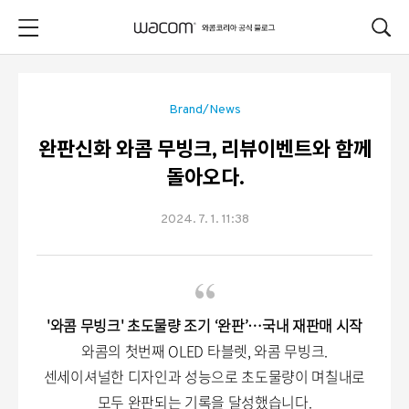
본문 바로가기
Brand/News
완판신화 와콤 무빙크, 리뷰이벤트와 함께
돌아오다.
2024. 7. 1. 11:38
'와콤 무빙크' 초도물량 조기 ‘완판’…국내 재판매 시작
와콤의 첫번째 OLED 타블렛, 와콤 무빙크.
센세이셔널한 디자인과 성능으로 초도물량이 며칠내로
모두 완판되는 기록을 달성했습니다.