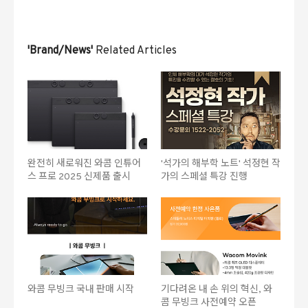
'Brand/News'
Related Articles
완전히 새로워진 와콤 인튜어
'석가의 해부학 노트' 석정현 작
스 프로 2025 신제품 출시
가의 스페셜 특강 진행
와콤 무빙크 국내 판매 시작
기다려온 내 손 위의 혁신, 와
콤 무빙크 사전예약 오픈