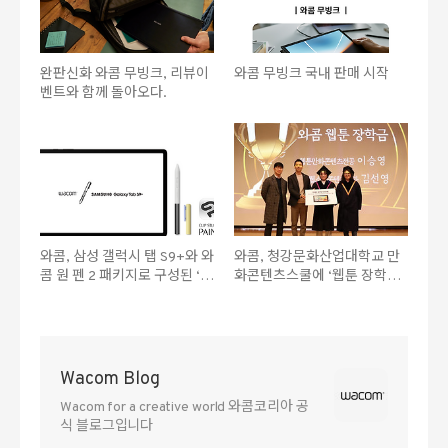
완판신화 와콤 무빙크, 리뷰이
와콤 무빙크 국내 판매 시작
벤트와 함께 돌아오다.
와콤, 삼성 갤럭시 탭 S9+와 와
와콤, 청강문화산업대학교 만
콤 원 펜 2 패키지로 구성된 ‘와
화콘텐츠스쿨에 ‘웹툰 장학기
콤 모바일 크리에이티브 에디
자재’ 수여
션’ 선봬
Wacom Blog
Wacom for a creative world 와콤코리아 공
식 블로그입니다