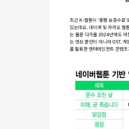
I
최근
K-
웹툰이
‘
흥행 보증수표
’
있는데요
.
네이버 및 카카오 웹
는 물론 다가올
2024
년에도 여
는
영상 뿐만이
아니라
OST,
게
를 활용한 엔터테인먼트 콘텐