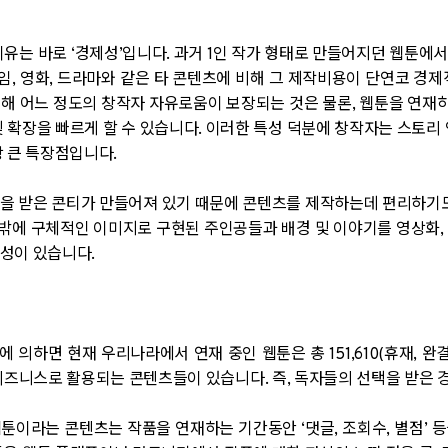
이유는 바로
‘
경제성
’
입니다
.
과거
1
인 작가 형태로 만들어지던 웹툰에서
임
,
영화
,
드라마와 같은 타 콘텐츠에 비해 그 제작비용이 단연코 경
 해 어느 정도의 창작자 자유로움이 보장되는 것은 물론
,
웹툰을 연재
및 확장을 빠르게 할 수 있습니다
.
이러한 특성 덕분에 창작자는 스토리 
장 큰 특장점입니다
.
택을 받은 콘티가 만들어져 있기 때문에 콘텐츠를 제작하는데 편리하기
 밖에 구체적인 이미지로 구현된 주인공들과 배경 및 이야기를 영상화
,
제성이 있습니다
.
에 의하면 현재 우리나라에서 연재 중인 웹툰은 총
151,610(
휴재
,
완결
비즈니스로 활용되는 콘텐츠들이 있습니다
.
즉
,
독자들의 선택을 받은 
툰이라는 콘텐츠는 작품을 연재하는 기간동안
‘
댓글
,
조회수
,
별점
’
등