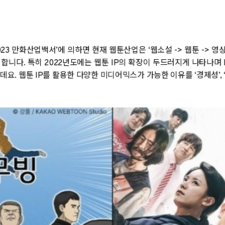
023
만화산업백서
’
에 의하면 현재 웹툰산업은
‘
웹소설
->
웹툰
->
영
 합니다
.
특히
2022
년도에는 웹툰
IP
의 확장이 두드러지게 나타나며
는데요
.
웹툰
IP
를 활용한 다양한 미디어믹스가 가능한 이유를
‘
경제성
’, 