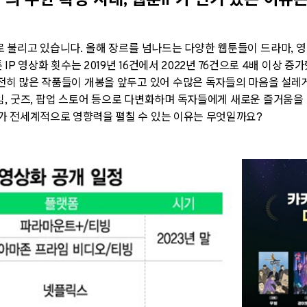
P
의 무한 확장 시대
, 웹툰IP가
인기 있는 이유
로 불리고 있습니다
.
올해 장르를 넘나드는 다양한 웹툰들이 드라마
,
영
툰
IP
영상화 횟수는
2019
년
16
건에서
2022
년
76
건으로
4
배 이상 증
전히 많은 작품들이 개봉을 앞두고 있어 수많은 독자들의 마음을 설레
임
,
굿즈
,
팝업 스토어 등으로 다변화하며 독자들에게 새로운 즐거움을
츠가
전세계적으로
영향력을 펼칠 수 있는 이유는 무엇일까요
?