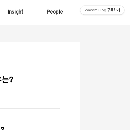
Wacom Blog
구독하기
Insight
People
Shop
유는?