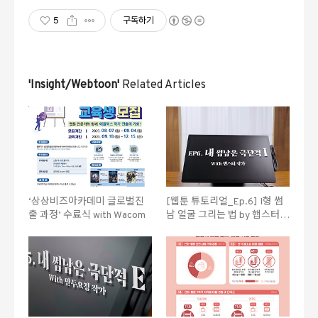
5
구독하기
'Insight/Webtoon'
Related Articles
‘상상비즈아카데미 글로벌진
[웹툰 튜토리얼_Ep.6] I형 썸
출 과정’ 수료식 with Wacom
남 얼굴 그리는 법 by 햅스터작
가