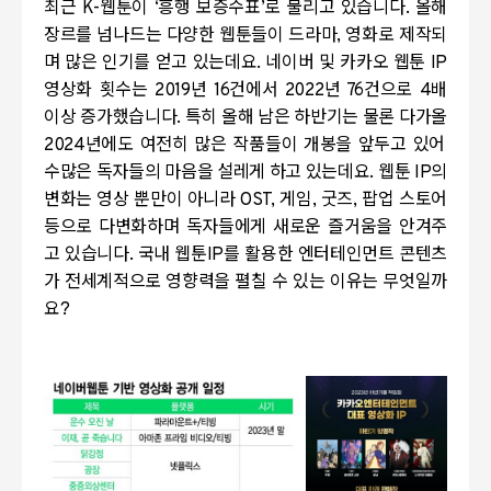
최근
K-
웹툰이
‘
흥행 보증수표
’
로 불리고 있습니다
.
올해
장르를 넘나드는 다양한 웹툰들이 드라마
,
영화로 제작되
며 많은 인기를 얻고 있는데요
.
네이버 및 카카오 웹툰
IP
영상화 횟수는
2019
년
16
건에서
2022
년
76
건으로
4
배
이상 증가했습니다
.
특히 올해 남은 하반기는 물론 다가올
2024
년에도 여전히 많은 작품들이 개봉을 앞두고 있어
수많은 독자들의 마음을 설레게 하고 있는데요
.
웹툰
IP
의
변화는
영상 뿐만이
아니라
OST,
게임
,
굿즈
,
팝업 스토어
등으로 다변화하며 독자들에게 새로운 즐거움을 안겨주
고 있습니다
.
국내 웹툰
IP
를 활용한 엔터테인먼트 콘텐츠
가
전세계적으로
영향력을 펼칠 수 있는 이유는 무엇일까
요
?