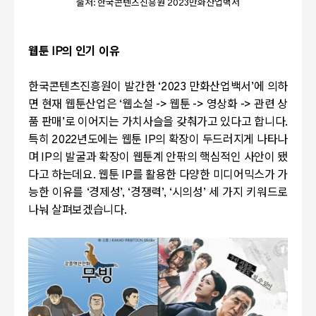
출처: 한국콘텐츠진흥원 2023만화산업백서
웹툰
IP
의 인기 이유
한국콘텐츠진흥원이 발간한
‘2023
만화산업백서
’
에 의하
면 현재 웹툰산업은
‘
웹소설
->
웹툰
->
영상화
->
관련 상
품 판매
’
로 이어지는 가치사슬을 갖춰가고 있다고 합니다
.
특히
2022
년도에는 웹툰
IP
의 확장이 두드러지게 나타나
며
IP
의 발굴과 확장이 웹툰계 안팎의 핵심적인 사안이 됐
다고 하는데요
.
웹툰
IP
를 활용한 다양한 미디어믹스가 가
능한 이유를
‘
경제성
’, ‘
경쟁력
’, ‘
시의성
’
세 가지 키워드로
나눠 살펴보겠습니다
.