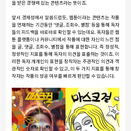
을 받은 경쟁력 있는 콘텐츠라는 뜻이죠
.
앞서 경제성에서 말씀드렸듯
,
웹툰이라는 콘텐츠는 작품
을 연재하는 기간동안
‘
댓글
,
조회수
,
별점
’
등을 통해 독자
들의 피드백을 바로바로 확인할 수 있는데요
.
독자들은 웹
툰 플랫폼이나 커뮤니티에서 작품에 대한 자신의 느낀 점
을 글
,
댓글
,
조회수
,
별점을 통해 표현합니다
.
즉 정성적
,
정량적인 지표를 통해 독자의 의견을 표출하는 것이죠
.
이
러한 독자 개개인의 표현을 창작자는 주관적인 의견과 객
관적인 숫자로 확인할 수 있고
,
이 두 가지 지표를 통해 창
작자는 작품의 성공 여부를 빠르게 판단할 수 있습니다
.