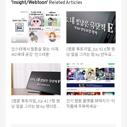
'Insight/Webtoon'
Related Articles
인스타에서 웹툰을 찾는 시대,
[웹툰 튜토리얼_Ep.5] E형 썸
MZ세대 공감 ‘인스타툰’
남 얼굴 그리는 법 by 만두요정
작가
[웹툰 튜토리얼_Ep.4] F형 썸
인기 웹툰 플랫폼 파헤치기 ‘이
남 얼굴 그리는 법 by 영다흔작
작품에 주목하세요’
가