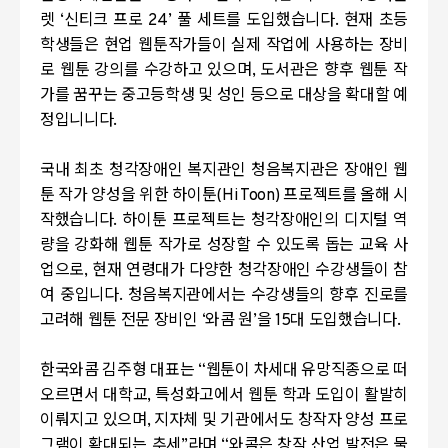
렛 ‘신티크 프로
24
’ 풀 세트를 도입했습니다
.
현재 초등
학생들은 현업 웹툰작가들이 실제 작업에 사용하는 장비
로 웹툰 강의를 수강하고 있으며,
도서관은 향후 웹툰 작
가를 꿈꾸는 중고등학생 및 성인 등으로 대상을 확대할 예
정입니니다
.
국내 최초 청각장애인 복지관인 청음복지관은 장애인 웹
툰 작가 양성을 위한 하이툰
(Hi Toon)
프로젝트를 올해 시
작했습니다
.
하이툰 프로젝트는 청각장애인의 디지털 역
량을 강화해 웹툰 작가로 성장할 수 있도록 돕는 교육 사
업으로
,
현재 연령대가 다양한 청각장애인 수강생들이 참
여 중입니다
.
청음복지관에서는 수강생들의 향후 진로를
고려해 웹툰 전문 장비인 ‘와콤 원’을
15
대 도입했습니다
.
한국와콤 김주형 대표는 “웹툰이 차세대 유망직종으로 떠
오르면서 대학교
,
특성화고에서 웹툰 학과 도입이 활발히
이뤄지고 있으며
,
지자체 및 기관에서도 창작자 양성 프로
그램이 확대되는 추세”라며 “와콤은 창작 산업 발전은 물