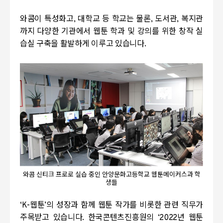
와콤
이 특성화고
,
대학교 등 학교는 물론
,
도서관
,
복지관
까지 다양한 기관에서 웹툰 학과 및 강의를 위한 창작 실
습실 구축을 활발하게 이루고 있습니다.
와콤 신티크 프로로 실습 중인 안양문화고등학교 웹툰메이커스과 학
생들
‘
K-
웹툰’의 성장과 함께 웹툰 작가를 비롯한 관련 직무가
주목받고 있습니다
.
한국콘텐츠진흥원의 ‘
2022
년 웹툰