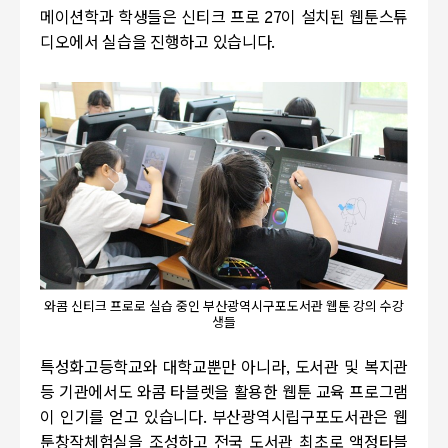
메이션학과 학생들은 신티크 프로
27
이 설치된 웹툰스튜
디오에서 실습을 진행하고 있습니다
.
와콤 신티크 프로로 실습 중인 부산광역시구포도서관 웹툰 강의 수강
생들
특성화고등학교와 대학교뿐만 아니라
,
도서관 및 복지관
등 기관에서도 와콤 타블렛을 활용한 웹툰 교육 프로그램
이 인기를 얻고 있습니다
.
부산광역시립구포도서관은 웹
툰창작체험실을 조성하고 전국 도서관 최초로 액정타블