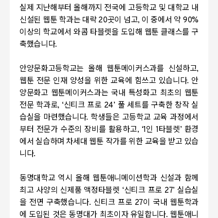
실제 지난해부터 올해까지 전국에 고등학교 및 대학교 내
신설된 웹툰 학과는 대략
20
곳이 넘고
,
이 중에서 약
90%
이상의 학교에서 와콤 타블렛을 도입해 웹툰 클래스를 구
축했습니다
.
안양문화고등학교는 올해 웹툰메이커스과를 신설하고
,
웹툰 전문 인재 양성을 위한 교육에 힘쓰고 있습니다
.
안
양문화고 웹툰메이커스과는 국내 특성화고 최초의 웹툰
전문 학과로
,
‘신티크 프로
24
’ 풀 세트를 구축한 창작 실
습실을 마련했습니다
.
학생들은 고등학교 교육 과정에서
부터 전문가 수준의 장비를 활용하고
,
‘
1
인
1
타블렛’ 환경
에서 실습하며 차세대 웹툰 작가를 위한 교육을 받고 있습
니다
.
동명대학교 역시
올해 웹툰애니메이션학과 신설과 함께
최고 사양의 신제품 액정타블렛 ‘신티크 프로
27
’ 실습실
을 전면 구축했습니다
.
신티크 프로
27
이 국내 웹툰학과
에 도입된 것은 동명대가 최초이자 유일합니다
.
웹툰애니