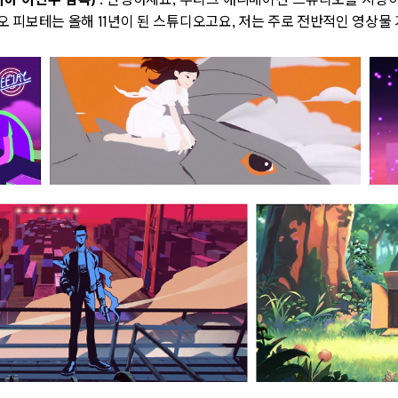
이하 이진우 감독
)
:
안녕하세요
,
부티크 애니메이션 스튜디오를 지향
오 피보테는 올해
11
년이 된 스튜디오고요
,
저는 주로 전반적인 영상물