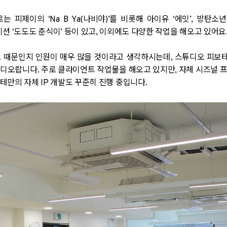
로는 피제이의
‘Na B Ya(
나비야
)’
를 비롯해 아이유
‘
에잇
’,
방탄소
이션
‘
도도도 춘식이
’
등이 있고
,
이외에도 다양한 작업을 해오고 있어요
모 때문인지 인원이 매우 많을 것이라고 생각하시는데
,
스튜디오 피보
튜디오랍니다
.
주로 클라이언트 작업물을 해오고 있지만
,
자체 시즈널 
보테만의 자체
IP
개발도 꾸준히 진행 중입니다
.