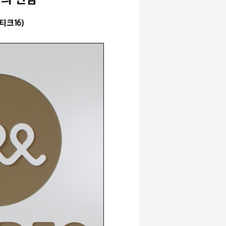
콤의 만남
신티크16)