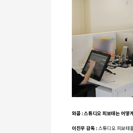
와콤
:
스튜디오 피보테는 어떻
이진우 감독
:
스튜디오 피보테를