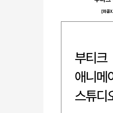
부티크 
[
와콤X