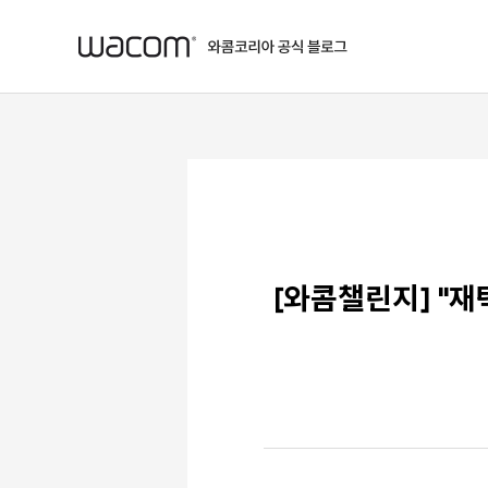
본문 바로가기
[와콤챌린지] "