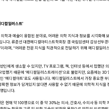
메디컬일러스트
’
 의학과 예술이 융합된 분야로
,
어려운 의학 지식과 정보를 시각화해 보
단입니다
.
류준선 대한메디컬아티스트학회장 겸 국립암센터 갑상선두경
”
이라며
, “
어려운 전문 지식을 직관적으로 전달하기 위해 메디컬일러
일반인에게 생소할 수 있지만
, TV
프로그램
,
책
,
인터넷 등에서 접했던 
 작업했기 때문에
‘
메디컬일러스트레이션
’
으로 불렸지만
,
요즘에는
3D
미인
‘
메디컬아트
’
로도 사용됩니다
.
메디컬일러스트에서 가장 중요한 부
정확한 정보가 담겨있지 않다면 사용할 수 없기 때문에 의학적 지식을
설명입니다.
은 현재 약
100
명으로 이 중 약
30%
는 의사
,
간호사
,
수의사 등 의학 