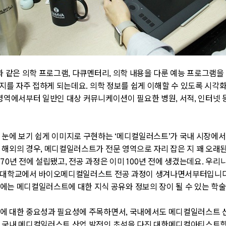
과 같은 의학 프로그램
,
다큐멘터리
,
의학 내용을 다룬 예능 프로그램을
지를 자주 접하게 되는데요.
의학 정보를 쉽게 이해할 수 있도록 시각
영역에서부터 일반인 대상 커뮤니케이션이 필요한 병원
,
서적
,
인터넷 
 눈에 보기 쉽게 이미지로 구현하는
‘
메디컬일러스트
’
가 국내 시장에
.
해외의 경우
,
메디컬일러스트가 전문 영역으로 자리 잡은 지 꽤 오래
70
년 전에 설립됐고
,
전공 과정은 이미
100
년 전에 생겼는데요
.
우리나
톨릭대학교에서 바이오메디컬일러스트 전공 과정이 생겨나면서부터입니
에는 메디컬일러스트에 대한 지식 공유와 정보의 장이 될 수 있는 학
에 대한 중요성과 필요성에 주목하면서
,
국내에서도 메디컬일러스트 산
이
국내 메디컬일러스트 산업 발전의 초석을 다진 대한메디컬아티스트학회