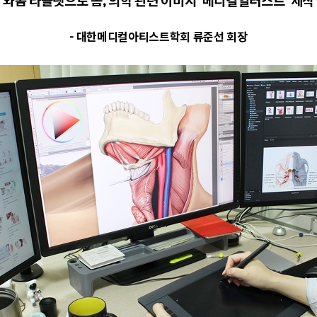
“
와콤 타블렛으로 몸
,
의학 관련 이미지
‘
메디컬일러스트
’
제작
- 대한메디컬아티스트학회 류준선 회장