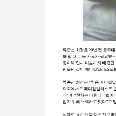
류준선 회장은
20
년 전 동국
를 할 때 교육 자료가 필요했
좋아해 입시 미술까지 배웠던
만들던 것이 메디컬일러스트를
류준선 회장은
“
처음 메디컬일
학회에서도 메디컬일러스트 콘
다
”
며
, “
현재는 대한메디컬아티
잡기 위해 노력하고 있다
”
고 
실제로 류준선 회장은 전문의