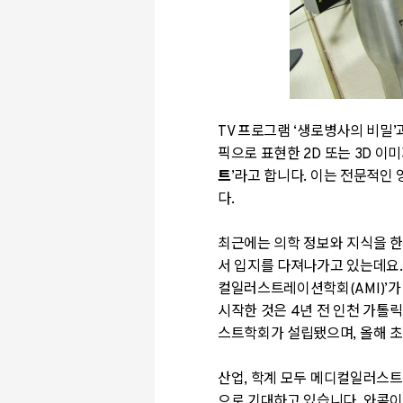
TV
프로그램
‘
생로병사의 비밀
’
픽으로 표현한
2D
또는
3D
이미
트
’
라고 합니다.
이는 전문적인 
다
.
최근에는 의학 정보와 지식을 한
서 입지를 다져나가고 있는데요
컬일러스트레이션학회
(AMI)’
가
시작한 것은
4
년 전 인천 가
스트학회가 설립됐으며
,
올해 초
산업
,
학계 모두 메디컬일러스트
으로 기대하고 있습니다
. 와콤