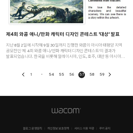
제4회 와콤 애니/만화 캐릭터 디자인 콘테스트 '대상' 발표
지난 8월 2일에 시작해 9월 30일까지 진행한 와콤의 아시아 태평양 지역
공모전인 '제 4회 와콤 애니/만화 캐릭터 디자인 콘테스트'의 결과가
발표되었습니다. 한국을 비롯해 말레이시아, 인도, 호주, 대만 등 아시아
각국에서 총 1,154명의 참가자들이 '몬스터'라는 주제를 가지고 독창적인
작품들을 많이 보내주셨습니다. 40여명에 달하는 한국인 참가자 여러분께
감사말씀 드립니다. 와콤 커뮤니티 사이트를 통해 진행된 이번 콘테스트는
1
54
55
56
57
58
59
역대 가장 많은 참가작 수를 보이며 성황리에 마쳤는데요. 출품된 작품들
역시 상당한 수준급 작품들로서 개성 넘치고 고유한 특징들이 잘 살아난
'몬스터'들이 많이 있었습니다. 대상을 차지한 작품은 태국의 'We Found
Her Mom!'이라는 작품이 차지했습니다. 부상으로 인..
블로그 운영원칙
개인정보 보호정책
서비스 이용 약관
쿠키 공지