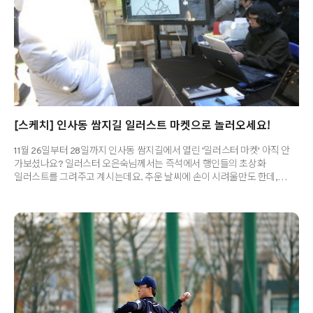
[스케치] 인사동 쌈지길 일러스트 마켓으로 놀러오세요!
11월 26일부터 28일까지 인사동 쌈지길에서 열린 '일러스터 마켓' 아직 안
가보셨나요? 일러스터 오은숙님께서는 즉석에서 행인들의 초상화
일러스트를 그려주고 계시는데요. 추운 날씨에 손이 시려울만도 한데,
신티크로 정성스럽게 작업하시는 모습이 지나는 사람들의 발길을
잡습니다. 오은숙 작가님은 연이어 앞에 아무도 세워두지 않은 채 한참을
조용히 다시 그리기 시작했는데요. 바로 맞은 편에 있었던 풀빵아저씨를
그리기 시작했습니다. 그리고, 사람들과의 정성스런 대화를 통해 내면의
초상화를 완성하시는 초선영 작가님도 만날수 있었는데요. 본래 색연필을
활용해 아날로그 방식으로 작업을 하시는 작가님께서는 이번 쌈지길
일러스트 마켓에서 특별히 와콤 신티크를 활용해 내면 초상화를
그려주셨습니다. 작가님이 그리는 누군가..