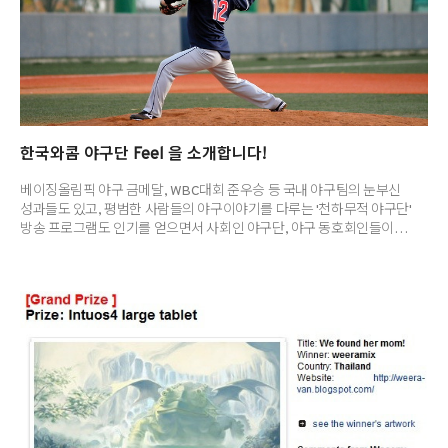
한국와콤 야구단 Feel 을 소개합니다!
베이징올림픽 야구 금메달, WBC대회 준우승 등 국내 야구팀의 눈부신
성과들도 있고, 평범한 사람들의 야구이야기를 다루는 '천하무적 야구단'
방송 프로그램도 인기를 얻으면서 사회인 야구단, 야구 동호회인들이
많아졌습니다. 사회인 야구팀만 2~3만 개가 넘고, 야구를 즐기는 아마추어
동호인들이 50만명이 넘는다고 하는데요. 올해 4월 정식으로 발족식을
갖고 이후 3번의 경기를 치러내고 있는 와콤 야구단 Feel은 최근 불고 있는
사회인 야구, 직장인 야구 동호회 열풍에 합류해 내년 2011년에는 전국
직장인 야구대회 출전 및 우승!을 목표로 합니다. 지난 11월 9일, 때아닌
가을 한파가 몰아친 날 한국와콤의 야구 동호회 Feel 이 신월 야구장에
모였습니다. 남녀노소 불문하고, 야구단에 참여할 수 있는 ..