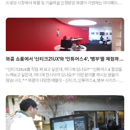
드로잉 시장에서 제품 및 기술력을 인정받은 와콤이 이번에는 아이패드용
펜 액세서리를 내놨는데요. 애플의 아이패드(iPad)에서 사용할 수 있는
액세서리인 ‘뱀부 스타일러스(Bamboo® Stylus)’를 소개합니다! 전세계
아이패드 사용자들이 손쉽게 구매할 수 있는 ‘뱀부 스타일러스’는
아이패드에서 필기, 스케칭, 드로잉 및 다양한 형식의 창작 표현을 하는데
있어 직관적이고, 자연스러운 필기감을 제공합니다. 비즈니스 미팅이나
강의를 들을 때 보다 정확하고 정밀하게 필기를 할 수 있고, 이동 중에
순간적으로 떠오르는 아이디어나 간단한 스케치를 하는 데에도 유용하다.
특히 창의적인..
와콤 쇼룸에서 '신티크21UX'와 '인튜어스4', '뱀부'를 체험하세요!
"신티크21UX를 직접 써 보고 싶은데, 어디에 있나요?" "인튜어스4 필압을
느껴보고 싶은데, 어디에 전시되어 있나요?" 이런 문의를 하시는 분들이
많습니다. ^^ 와콤의 다양한 태블릿 - 신티크, 인튜어스4, 뱀부 시리즈 - 을
만나보실 수 있는 곳을 알려드릴게요. 먼저, 서울과 전국 도심 곳곳에 있는
픽스딕스, 프리스비, 애플샵 매장에서 와콤 태블릿을 만나보실 수
있습니다. 단, 전국 전 매장에 전시되어 있는 것은 아니오니 방문하고자
하는 각 매장에 먼저 문의를 하신 후 방문해 주세요. 또한, 전국의
하이마트에서도 와콤 제품을 만나보실 수 있습니다. 직접 사용해 보실 수
있도록 전시를 한 곳도 있고, 제품 판매만을 도와드리는 곳도 있사오니 방문
전에 이 점 참고해주세요. 안타깝게도, 액정 태블릿 신..