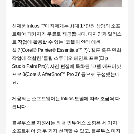
신제품
Intuos
구매자에게는 최대
17
만원 상당의 소프
트웨어 패키지가 무료로 제공됩니다
.
디자인과 일러스
트 작업에 활용할 수 있는
‘
코렐 페인터 에센
셜
7
(Corel® Painter® Essentials™ 7
)’,
웹툰 혹은 만화
작업에 적합한
‘
클립 스튜디오 페인트 프로
(Clip
Studio Paint Pro)’,
사진 편집에 특화된 ‘코렐 애프터샷
프로
3(Corel® AfterShot™ Pro
3)’
등으로 구성됐는데
요.
제공되는 소프트웨어는
Intuos
모델에 따라 조금씩 다
릅니다.
블루투스를 지원하는 와콤 인튜어스 소형은 세 가지
소프트웨어 중 두 가지 선택할 수 있고, 블루투스 미지