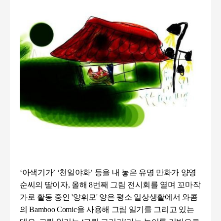
‘
아색기가
’ ‘
천일야화
’
등을 내 놓은 유명 만화가 양영
순씨의 딸이자
,
올해
8
번째 그림 전시회를 열며 꼬마작
가로 활동 중인
'
양휘모
'
양은 평소 일상생활에서 와콤
의
Bamboo Comic을 사용해
그림 일기를 그리고 있는