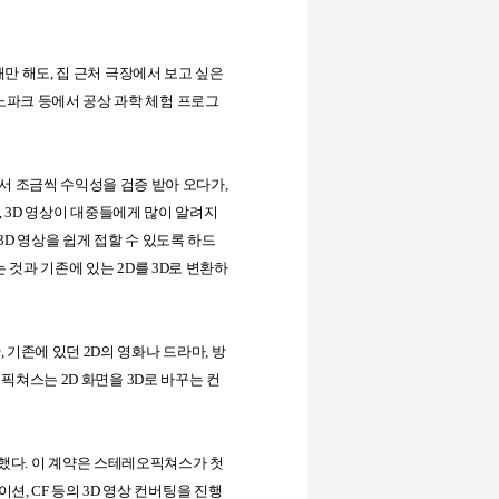
때만 해도
,
집 근처 극장에서 보고 싶은
파크 등에서 공상 과학 체험 프로그
서 조금씩 수익성을 검증 받아 오다가
,
, 3D
영상이 대중들에게 많이 알려지
3D
영상을 쉽게 접할 수 있도록 하드
 것과 기존에 있는
2D
를
3D
로 변환하
만
,
기존에 있던
2D
의 영화나 드라마
,
방
 픽쳐스는
2D
화면을
3D
로 바꾸는 컨
 했다
.
이 계약은 스테레오픽쳐스가 첫
메이션
, CF
등의
3D
영상 컨버팅을 진행