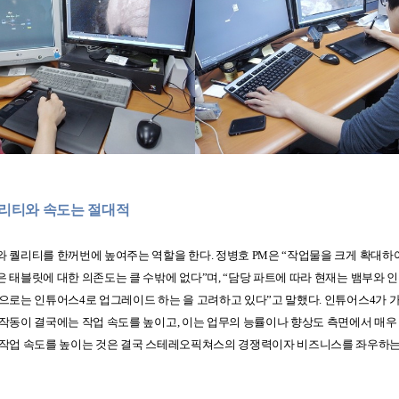
퀄리티와 속도는 절대적
와 퀄리티를 한꺼번에 높여주는 역할을 한다
.
정병호
PM
은
“
작업물을 크게 확대하
 태블릿에 대한 의존도는 클 수밖에 없다
”
며
, “
담당 파트에 따라 현재는 뱀부와 
적으로는 인튜어스
4
로 업그레이드 하는 을 고려하고 있다
”
고 말했다
.
인튜어스
4
가 
 작동이 결국에는 작업 속도를 높이고
,
이는 업무의 능률이나 향상도 측면에서 매우
 작업 속도를 높이는 것은 결국 스테레오픽쳐스의 경쟁력이자 비즈니스를 좌우하는