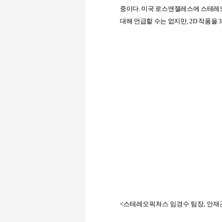
중이다
.
미국 로스앤잴레스에 스테레
대해 언급할 수는 없지만
, 2D
작품을
3
<스테레오픽쳐스 임경수 팀장, 안재곤