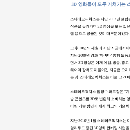
3D
영화들이 모두 거쳐가는
스테레오픽쳐스는 지난
2003
년 설립
작품을 골라가며
3D
영상을 보는 일은
램 용으로
공급된 것이 대부분이었다
.
그 후
10
년의 세월이 지난 지금에서야
지난
2009
년 영화
‘
아바타
’
흥행 돌풍
면서
3D
영상은 이제 게임
,
방송
,
광고
웨어의 장벽도 허물어진 지금은 오히
는 것
.
스테레오픽쳐스는 바로 그
2D
스테레오픽쳐스 임경수 파트장은
“
기
송 콘텐츠를
3D
로 변환해 소비하는 
버팅 기술 방면에 세계 최고의 기술력
지난
2010
년
1
월 스테레오픽쳐스는 
할리우드 장편
3D
영화 컨버팅 사업을