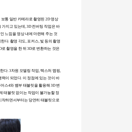
.
보통 일반 카메라로 촬영된
2D
영상
을 가지고 있는데
, 3D
컨버팅 작업은 바
인 느낌을 영상 내에 마련해 주는 것
재한다
.
촬영 각도
,
포커스
,
빛 등의 촬영
2D
로 촬영을 한 뒤
3D
로 변환하는 것은
용한다
. 3
차원 모델링 작업
,
텍스처 맵핑
,
쟁력이 되었다
.
이 정점에 있는 것이 바
튜어스
4
와 뱀부 태블릿을 활용해
3D
변
제 태블릿 없이는 작업이 불가능할 정
시작하면서부터는 당연히 태블릿으로