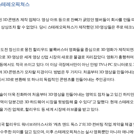
 스테레오픽쳐스
된
3D
콘텐츠 제작 업체다
.
영상 아트 등으로 잔뼈가 굵었던 멤버들이 회사를 만들 
 상상조차 할 수 없었다
.
당시 스테레오픽쳐스가 제작했던
3D
영상들은 주로 테크노
 도전 정신으로 뭉친 할리우드 블록버스터 영화들을 중심으로
3D
영화가 제작되면
으로
3D
영상은 세계 영상 산업 시장의 새로운 물결로 자리잡았다
.
영화가 흥행하며
 등에서도 적극 쓰이고 있다
.
더 이상 극장에서만이 아닌 안방
TV
나
PC
모니터로도
려
3D
콘텐츠가 모자랄 지경이다
.
방법은 두 가지다
.
처음부터
3D
영상을 만들어내는
에서
3D
로 변환해 또 하나의 독립적인 콘텐츠를 만들어내는 주인공이다
.
술이 더욱 진화하여 처음부터
3D
영상을 만들어내는 영역도 점차 늘고 있긴 하지
영역이 당분간은
3D
하드웨어 시장을 뒷받침해 줄 수 있다
”
고 말했다
.
현재 스테레오
을 가진 업체로
,
할리우드 등 세계 시장에 러브콜을 받고 있다
.
미국 할리우드 워너브러더스사와
‘
캐츠 앤드 독스
2’
의
3D
컨버팅 작업 계약을 체결
 수주한 의미를 담고 있으며
,
이후 스테레오픽쳐스는 실사 영화뿐만 아니라 애니