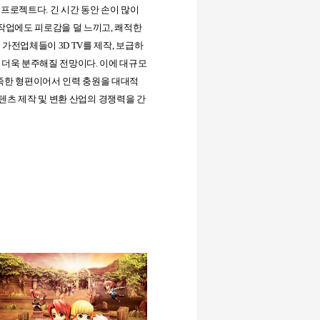
은 프로젝트다
.
긴 시간 동안 손이 많이
작업에도 피로감을 덜 느끼고
,
쾌적한
요 가전업체들이
3D TV
를 제작
,
보급하
 더욱 분주해질 전망이다
.
이에 대규모
족한 형편이어서 인력 충원을 대대적
텐츠 제작 및 변환 산업의 경쟁력을 간