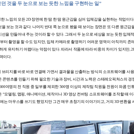
보던 것을 두 눈으로 보는 듯한 느낌을 구현하는 일
”
평한 느낌의 모든
2D
장면에 한 땀 한 땀 원근감을 심어 입체감을 실현하는 작업이다
것을 보는 것과 같다
.
나머지 반대 쪽 눈으로 봤을 때 보이는 장면은 또 다른 원근감
시선을 만들어내 주는 것이라 할 수 있다
.
그래서 두 눈으로 세상을 보는 듯한 입체적
부터 촬영을 할 수도 있지만
,
입체 카메라로 촬영하기 어려운 영역이 아직까지 존
일하게 유지하기 어렵다는 약점이 있다
.
따라서 작품에 따라 비중의 차이가 있지만
, 
영역이다
.
의 브리지를 바로 바로 연결해 가면서 결과물을 산출하는 방식의 소프트웨어를 사
운 콘텐츠를 만들기 위해 필요한 기술과 장비
,
시간과 노력은 스테레오픽쳐스의 경
600
여명의 전 직원 중 일부를 제외한
500
명 이상의 제작팀 직원들 전원이 와콤 인
은
“
모델링
,
맵핑
,
애니메이션
,
제작이나
3D
영상 컨버팅 소프트웨어를 조작할 때 이
에는 마우스를 쓰기도 했었지만 그건 매우 초창기의 이야기이고
,
거의
3D
변환을 