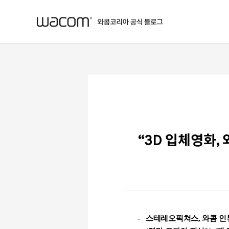
본문 바로가기
“3D 입체영화,
-
스테레오픽쳐스
,
와콤 인