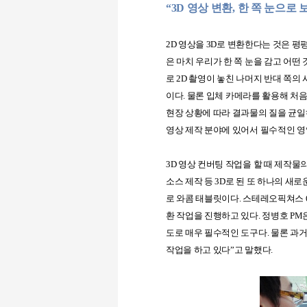
“3D
영상 변환
,
한 쪽 눈으로 
2D
영상을
3D
로 변환한다는 것은 평
은 마치 우리가 한 쪽 눈을 감고 어떤 
로
2D
촬영이 놓친 나머지 반대 쪽의 
이다
.
물론 입체 카메라를 활용해 처음
현장 상황에 따라 결과물의 질을 균
영상 제작 분야에 있어서 필수적인 
3D
영상 컨버팅 작업을 할 때 제작물
소스 제작 등
3D
로 된 또 하나의 새로
로 와콤 태블릿이다
.
스테레오픽쳐스
환 작업을 진행하고 있다
.
정병호
PM
도로 매우 필수적인 도구다
.
물론 과거
작업을 하고 있다
”
고 말했다
.