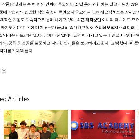
한 작품당 많게는 수 백 명의 인력이 투입되어 몇 달 동안 진행하는 결코 간단치 않
때문에 작업자의 편안한 작업 환경이 무엇보다 중요하다
.
스테레오픽쳐스는 장시간 
자체적인 지원도 지속적으로 늘려 나가고 있다
.
최근 해외뿐만 아니라 국내에도 주
역까지도
3D
콘텐츠에 대한 요구가 급격히 증가하고 있어 스테레오픽쳐스의 미래는
스 임경수 파트장은
“3D
영상에 대한 열망이 급격히 커지고 있는데 공급이 많이 부
래픽
,
공학 등 전공을 불문하고 다양한 인재들을 보강하려고 한다
”
고 밝혔다
. 3D
콘
 지기를 기대해 본다
.
ed Articles