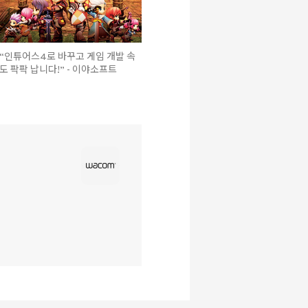
“인튜어스4로 바꾸고 게임 개발 속
도 팍팍 납니다!” - 이야소프트