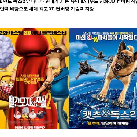
츠 앤드 독스
2’, ‘
나니아 연대기
3’
등 유명 할리우드 영화
3D
컨버팅 작
 인력 바탕으로 세계 최고
3D
컨버팅 기술력 자랑