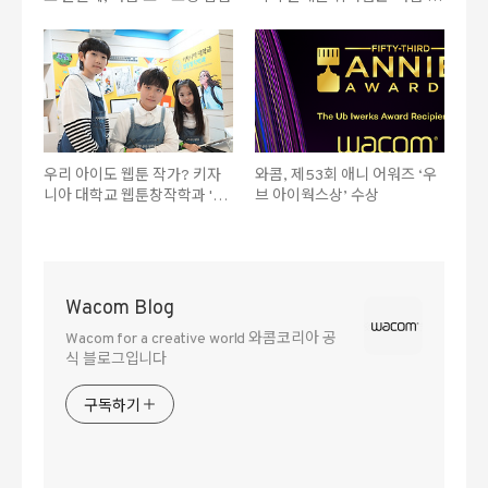
트 펜 2' 출시
우리 아이도 웹툰 작가? 키자
와콤, 제53회 애니 어워즈 ‘우
니아 대학교 웹툰창작학과 '와
브 아이웍스상’ 수상
콤 무빙크패드 11'로 전격 리뉴
얼!
Wacom Blog
Wacom for a creative world 와콤코리아 공
식 블로그입니다
구독하기