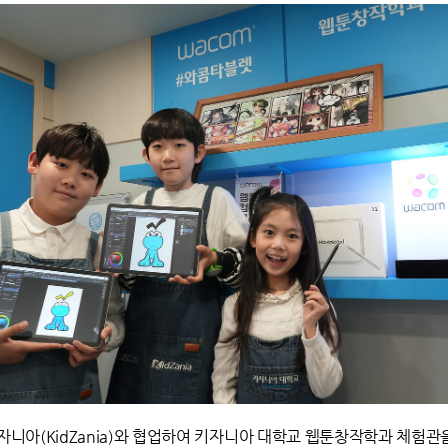
니아(KidZania)와 협업하여 키자니아 대학교 웹툰창작학과 체험관