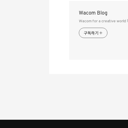
Wacom Blog
Wacom for a creative 
구독하기