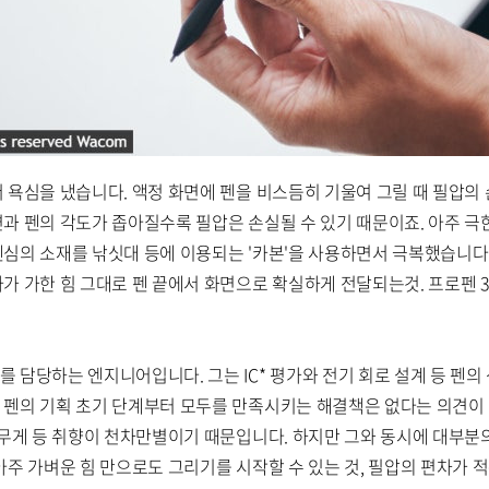
더 욕심을 냈습니다. 액정 화면에 펜을 비스듬히 기울여 그릴 때 필압의
면과 펜의 각도가 좁아질수록 필압은 손실될 수 있기 때문이죠. 아주 극
펜심의 소재를 낚싯대 등에 이용되는 '카본'을 사용하면서 극복했습니다.
자가 가한 힘 그대로 펜 끝에서 화면으로 확실하게 전달되는것. 프로펜
를 담당하는 엔지니어입니다. 그는 IC* 평가와 전기 회로 설계 등 펜
형 펜의 기획 초기 단계부터 모두를 만족시키는 해결책은 없다는 의견
의 무게 등 취향이 천차만별이기 때문입니다. 하지만 그와 동시에 대부
아주 가벼운 힘 만으로도 그리기를 시작할 수 있는 것, 필압의 편차가 