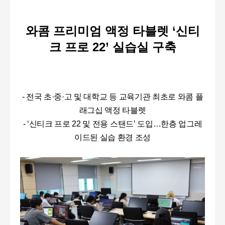
와콤 프리미엄 액정 타블렛 ‘신티
크 프로 22’ 실습실 구축
- 전국 초·중·고
및 대학교 등 교육기관
최초로 와콤 플
래그십 액정 타블렛
- ‘
신티크 프로 22 및 전용 스탠드’ 도입…한층 업그레
이드된 실습 환경 조성