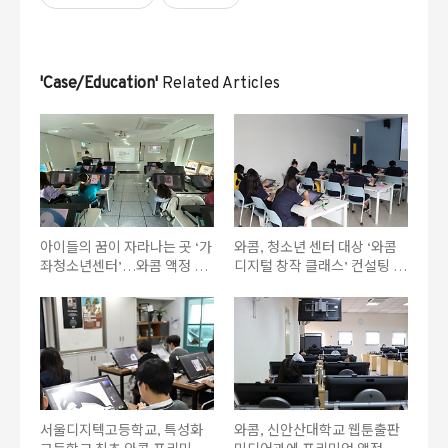
'Case/Education'
Related Articles
아이들의 꿈이 자라나는 곳 ‘가
와콤, 청소년 센터 대상 ‘와콤
좌청소년센터’…와콤 액정 타
디지털 창작 클래스’ 컨설팅 진
블렛 ‘신티크 프로 24’ 활용해
행 장비 세팅부터 소프트웨어,
다채로운 디지털 창작 교육 진
커리큘럼, 강사진까지 풀 패키
행
지 제공
서울디지텍고등학교, 특성화
와콤, 신안산대학교 웹툰출판