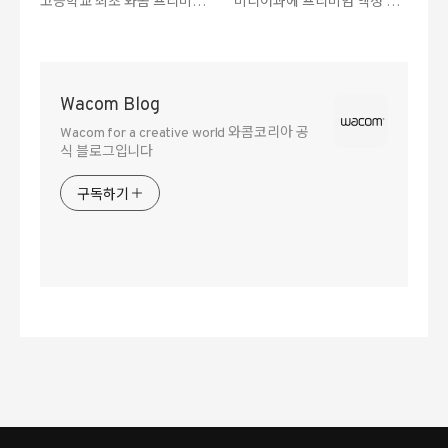
고등학교 최초 와콤 프리미엄
미디어과에 프리미엄 액정 타
액정 타블렛 ‘신티크 프로 27’
블렛 ‘와콤 신티크 프로 24 풀
실습실 구축
세트’ 구축
Wacom Blog
Wacom for a creative world 와콤코리아 공
식 블로그입니다
구독하기