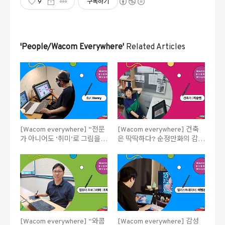
9
구독하기
'People/Wacom Everywhere'
Related Articles
[Wacom everywhere] “전문
[Wacom everywhere] 건축
가 아니어도 ‘취미’로 그림을
은 딱딱하다? 순정만화의 감성
그리는 시대죠” DJ Henry
으로 설계를 하는 건축가 차승
연
[Wacom everywhere] “와콤
[Wacom everywhere] 감성