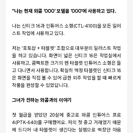
“나는 현재 와콤
‘OOO’
모델을 ’
OOO
’에 사용하고 있다
.
나는 신티크
16
과 인튜어스 소형
(CTL-4100)
을 모든 일러
스트 작업에 사용하고 있다
.
저는
‘
포토샵
+
타블렛
’
조합으로 대부분의 일러스트 작업
을 하고 있습니다
.
화면이 넓은 신티크
16
은 작업실에서
사용하고
,
콤팩트한 크기의 펜 타블렛 인튜어스 소형은 들
고 다니면서 사용합니다
.
확실히 액정 타블렛인 신티크
16
은 화면을 직접 볼 수 있어 급한 외주 작업을 할 때 빠르게
작품을 완성할 수 있었답니다
.
그녀가 전하는 와콤과의 이야기
첫 월급을 받았던
20
살에 중고로 와콤 인튜어스 프로
4(PTK-640)
를 구매했어요
.
저의 첫 중고 거래였기 때문
에 드디어 내 타블렛이 생긴다는 설렘으로 벅찼던 마음