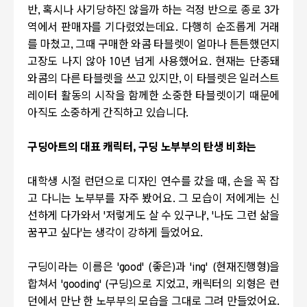
반
,
혹시나 사기당하진 않을까 하는 걱정 반으로 종로
3
가
역에서 판매자를 기다렸었는데요
.
다행히 순조롭게 거래
를 마쳤고
,
그때 구매한 와콤 타블렛이 얼마나 튼튼했던지
고장도 나지 않아
10
년 넘게 사용했어요
.
현재는 단종돼
와콤의 다른 타블렛을 쓰고 있지만
,
이 타블렛은 일러스트
레이터 활동의 시작을 함께한 소중한 타블렛이기 때문에
아직도 소중하게 간직하고 있습니다
.
구딩아트의 대표 캐릭터
,
구딩 노부부의 탄생 비화는
대학생 시절 런던으로 디자인 연수를 갔을 때
,
손을 꼭 잡
고 다니는 노부부를 자주 봤어요
.
그 모습이 저에게는 신
선하게 다가와서
'
저렇게도 살 수 있구나
', '
나도 그런 삶을
꿈꾸고 싶다
'
는 생각이 강하게 들었어요
.
구딩이라는 이름은
'good' (
좋은
)
과
'ing' (
현재진행형
)
을
합쳐서
'gooding' (
구딩
)
으로 지었고
,
캐릭터의 외형은 런
던에서 만난 한 노부부의 모습을 그대로 그려 만들었어요
.