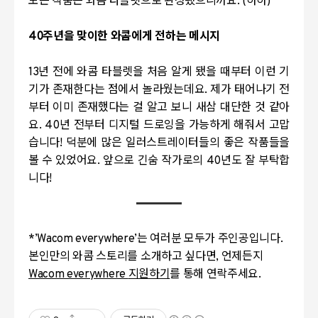
모든 작품은 와콤 타블렛으로 완성됐으니까요
. (
하하
)
40
주년을 맞이한 와콤에게 전하는 메시지
13
년 전에 와콤 타블렛을 처음 알게 됐을 때부터 이런 기
기가 존재한다는 점에서 놀라웠는데요
.
제가 태어나기 전
부터 이미 존재했다는 걸 알고 보니 새삼 대단한 것 같아
요
. 40
년 전부터 디지털 드로잉을 가능하게 해줘서 고맙
습니다
!
덕분에 많은 일러스트레이터들의 좋은 작품들을
볼 수 있었어요
.
앞으로 긴숨 작가로의
40
년도 잘 부탁합
니다
!
*
’
Wacom everywhere
’는 여러분 모두가 주인공입니다
.
본인만의 와콤 스토리를 소개하고 싶다면
,
언제든지
Wacom everywhere
지원하기
를 통해 연락주세요
.