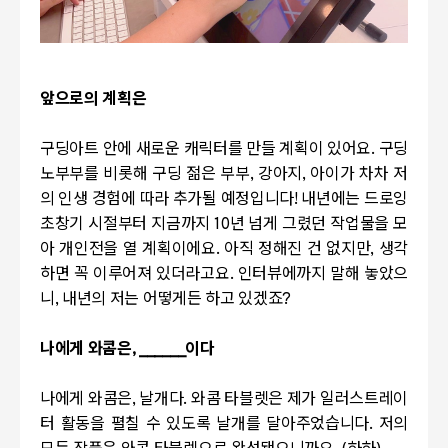
앞으로의 계획은
구딩아트 안에 새로운 캐릭터를 만들 계획이 있어요
.
구딩
노부부를 비롯해 구딩 젊은 부부
,
강아지
,
아이가 차차 저
의 인생 경험에 따라 추가될 예정입니다
!
내년에는 드로잉
초창기 시절부터 지금까지
10
년 넘게 그렸던 작업물을 모
아 개인전을 열 계획이에요
.
아직 정해진 건 없지만
,
생각
하면 꼭 이루어져 있더라고요
.
인터뷰에까지 말해 놓았으
니
,
내년의 저는 어떻게든 하고 있겠죠
?
나에게 와콤은
, ______
이다
나에게 와콤은
,
날개다
.
와콤 타블렛은 제가 일러스트레이
터 활동을 펼칠 수 있도록 날개를 달아주었습니다
.
저의