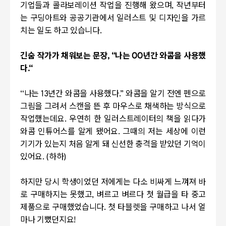
기업들과 콜라보레이션 작업을 진행해 왔으며
,
작년부터
는 구딩아트와 공공기관에서 일러스트 및 디자인을 가르
치는 일도 하고 있습니다
.
긴숨 작가가 채워보는 문장
,
“나는
OO
년간 와콤을 사용했
다
.
“
“
나는
13
년간 와콤을 사용했다
.”
와콤을 알기 전엔 펜으로
그림을 그려서 스캔을 뜬 후 마우스로 채색하는 방식으로
작업했는데요
.
우연히 한 일러스트레이터의 책을 읽다가
와콤 인튜어스를 알게 됐어요
.
그때의 저는 세상에 이런
기기가 있는지 처음 알게 돼 신선한 충격을 받았던 기억이
있어요
. (
하하
)
하지만 당시 학생이었던 저에게는 다소 비싸게 느껴져 바
로 구매하지는 못했고
,
벼르고 벼르다 첫 월급을 타 중고
제품으로 구매했었습니다
.
첫 타블렛을 구매하고 나서 얼
마나 기뻤던지요
!