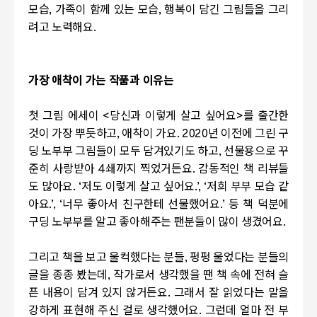
모습
,
가족이 함께 있는 모습
,
행복이 담긴 그림들을 그리
려고 노력해요
.
가장 애착이 가는 작품과 이유는
첫 그림 에세이
<
당신과 이렇게 살고 싶어요
>
를 출간한
것이 가장 뿌듯하고
,
애착이 가요
. 2020
년 이전에 그린 구
딩 노부부 그림들이 모두 담겨있기도 하고
,
선물용으로 꾸
준히 사랑받아
4
쇄까지 찍었거든요
.
감동적인 책 리뷰들
도 많아요
. ‘
저도 이렇게 살고 싶어요
.’, ‘
저희 부부 모습 같
아요
.’, ‘
너무 좋아서 친구한테 선물했어요
.’
등 책 덕분에
구딩 노부부를 알고 좋아해주는 팬분들이 많이 생겼어요
.
그리고 책을 보고 울컥했다는 분들
,
펑펑 울었다는 분들의
글을 종종 봤는데
,
작가로서 생각했을 땐 책 속에 전혀 슬
픈 내용이 담겨 있지 않거든요
.
그래서 잘 읽었다는 말을
강하게 표현해 주신 걸로 생각했어요
.
그런데 얼마 전 부