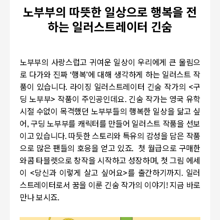
노부부의 따뜻한 일상으로 행복을 전
하는
일러스트레이터 긴숨
노부부의 사랑스럽고 귀여운 일상이 우리에게 큰 울림으
로 다가와 진짜
‘
행복
’
에 대해 생각하게 하는 일러스트 작
품이 있습니다
.
라이징 일러스트레이터 긴숨 작가의
<
구
딩 노부부
>
작품이 주인공인데요
.
긴숨 작가는 영국 유학
시절 수없이 목격했던 노부부들의 행복한 일상을 닮고 싶
어
,
구딩 노부부를 캐릭터를 만들어 일러스트 작품을 선보
이고 있습니다
.
따듯한 스토리와 특유의 감성을 담은 작품
으로 많은 팬들의 호응을 얻고 있죠
.
첫 월급으로 구매한
와콤 타블렛으로 창작을 시작하고 성장하며
,
첫 그림 에세
이
<
당신과 이렇게 살고 싶어요
>
를 출간하기까지
.
일러
스트레이터로서 꿈을 이룬 긴숨 작가의 이야기
!
지금 바로
만나 보시죠
.