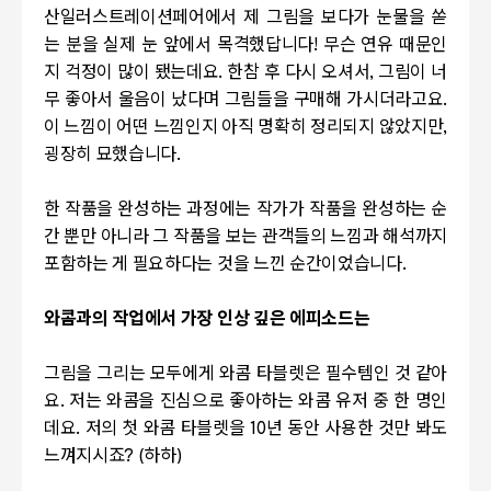
산일러스트레이션페어에서 제 그림을 보다가 눈물을 쏟
는 분을 실제 눈 앞에서 목격했답니다
!
무슨 연유 때문인
지 걱정이 많이 됐는데요
.
한참 후 다시 오셔서
,
그림이 너
무 좋아서 울음이 났다며 그림들을 구매해 가시더라고요
.
이 느낌이 어떤 느낌인지 아직 명확히 정리되지 않았지만
,
굉장히 묘했습니다
.
한 작품을 완성하는 과정에는 작가가 작품을 완성하는 순
간 뿐만 아니라 그 작품을 보는 관객들의 느낌과 해석까지
포함하는 게 필요하다는 것을 느낀 순간이었습니다
.
와콤과의 작업에서 가장 인상 깊은 에피소드는
그림을 그리는 모두에게 와콤 타블렛은 필수템인 것 같아
요
.
저는 와콤을 진심으로 좋아하는 와콤 유저 중 한 명인
데요
.
저의 첫 와콤 타블렛을
10
년 동안 사용한 것만 봐도
느껴지시죠
? (
하하
)