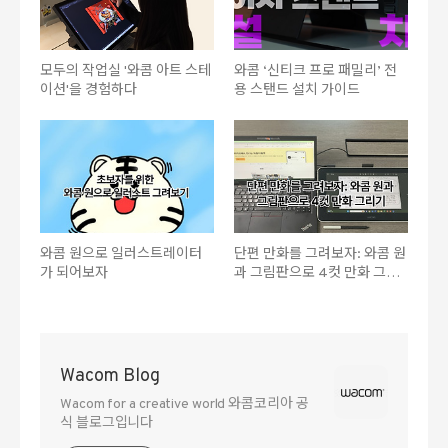
모두의 작업실 '와콤 아트 스테
와콤 ‘신티크 프로 패밀리’ 전
이션'을 경험하다
용 스탠드 설치 가이드
와콤 원으로 일러스트레이터
단편 만화를 그려보자: 와콤 원
가 되어보자
과 그림판으로 4컷 만화 그리
기
Wacom Blog
Wacom for a creative world 와콤코리아 공
식 블로그입니다