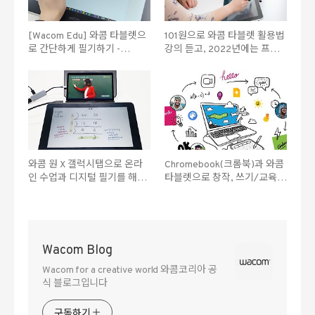
[Wacom Edu] 와콤 타블렛으
101원으로 와콤 타블렛 활용법
로 간단하게 필기하기 -
강의 듣고, 2022년에는 프로
Microsoft OneNote (1)
일잘러가 되어봐요!
와콤 원 X 갤럭시탭으로 온라
Chromebook(크롬북)과 와콤
인 수업과 디지털 필기를 해보
타블렛으로 창작, 쓰기/교육을
자!
더 재미있게 하자
Wacom Blog
Wacom for a creative world 와콤코리아 공
식 블로그입니다
구독하기