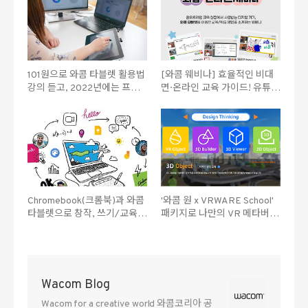
101원으로 와콤 타블렛 활용법
[와콤 웨비나] 효율적인 비대
강의 듣고, 2022년에는 프로
면·온라인 교육 가이드! 유튜브
일잘러가 되어봐요!
온라인 세미나 총정리
Chromebook(크롬북)과 와콤
'와콤 원 x VRWARE School'
타블렛으로 창작, 쓰기/교육을
패키지로 나만의 VR 메타버스
더 재미있게 하자
만들자!
Wacom Blog
Wacom for a creative world 와콤코리아 공