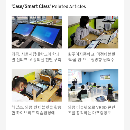
'Case/Smart Class'
Related Articles
와콤, 서울시립대학교에 학과
원주여자중학교, 액정타블렛
별 신티크 16 강의실 전면 구축
‘와콤 원’으로 쌍방향 원격수업
환경 구축
해밀초, 와콤 원 타블렛을 활용
와콤 타블렛으로 VR·3D 콘텐
한 하이브리드 학습환경에서
츠를 창작하는 마포중앙도서
VR∙AR 기반 협력 학습 모델
관 VR 콘텐츠스쿨
시도로 교육업계 ‘주목’