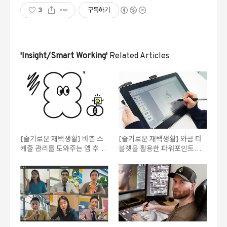
3
구독하기
'Insight/Smart Working'
Related Articles
[슬기로운 재택생활] 바쁜 스
[슬기로운 재택생활] 와콤 타
케줄 관리를 도와주는 앱 추천
블렛을 활용한 파워포인트
① 투두메이트
PPT 제작 ② 차트, 그래프