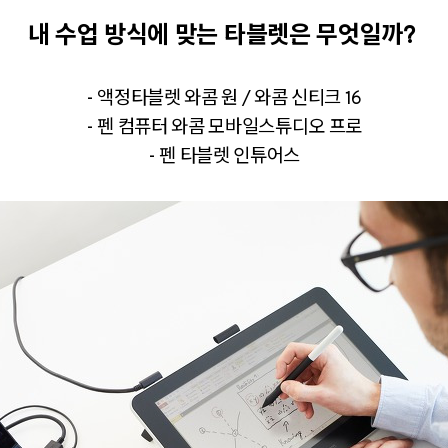
내 수업 방식에 맞는 타블렛은 무엇일까?
- 액정타블렛 와콤 원 / 와콤 신티크 16
- 펜 컴퓨터 와콤 모바일스튜디오 프로
- 펜 타블렛 인튜어스