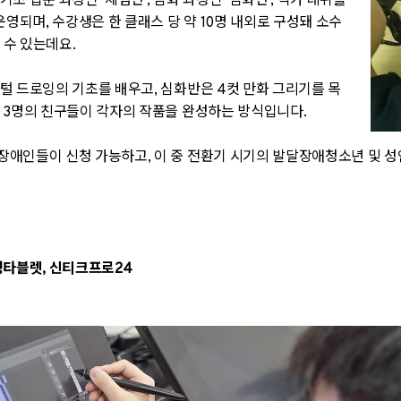
 기초 입문 과정인
‘
체험반
’,
심화 과정인
‘
심화반
’,
작가 데뷔를
 운영되며
,
수강생은 한 클래스 당 약
10
명 내외로 구성돼 소수
 수 있는데요
.
지털 드로잉의 기초를 배우고
,
심화반은
4
컷 만화 그리기를 목
3
명의 친구들이 각자의 작품을 완성하는 방식입니다
.
장애인들이 신청 가능하고
,
이 중 전환기 시기의 발달장애청소년 및 성
정타블렛
,
신티크프로
24