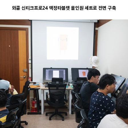
와콤 신티크프로
24
액정타블렛 올인원 세트로 전면 구축