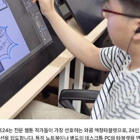
로
24
는 전문 웹툰 작가들이 가장 선호하는 와콤 액정타블렛으로
, 24
인
시선을 압도합니다
.
특히 노트북이나 별도의 데스크톱
PC
와 타블렛을 