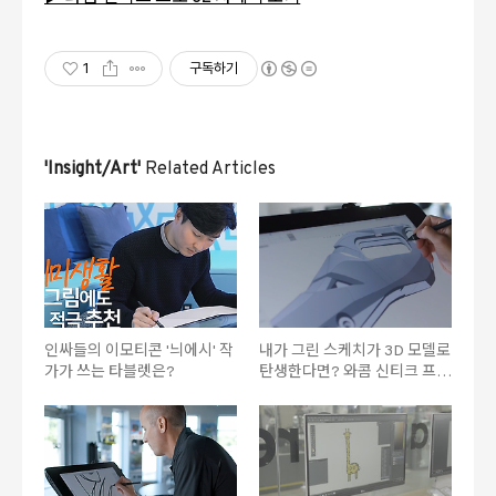
1
구독하기
'Insight/Art'
Related Articles
인싸들의 이모티콘 '늬에시' 작
내가 그린 스케치가 3D 모델로
가가 쓰는 타블렛은?
탄생한다면? 와콤 신티크 프로
X Mike Shultz