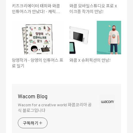
키즈크리에이터 태희와 와콤
와콤 모바일스튜디오 프로 X
인튜어스가 만났다! - 캐릭터
이크종 작가의 만남!
'태삐' 색칠하기
앙영작가 - 앙영의 인튜어스 프
와콤 X 슈퍼픽션의 만남!
로 일기
Wacom Blog
Wacom for a creative world 와콤코리아 공
식 블로그입니다
구독하기