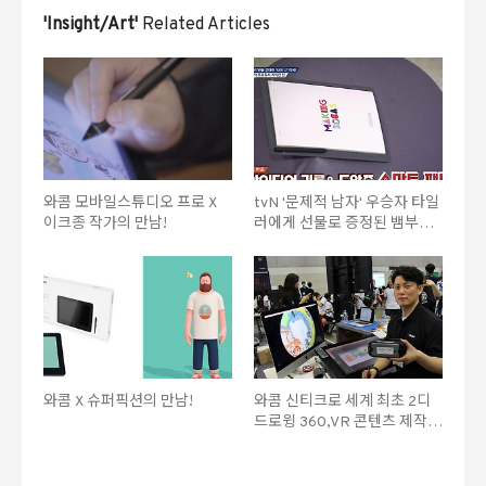
'Insight/Art'
Related Articles
와콤 모바일스튜디오 프로 X
tvN '문제적 남자' 우승자 타일
이크종 작가의 만남!
러에게 선물로 증정된 뱀부슬
레이트!
와콤 X 슈퍼픽션의 만남!
와콤 신티크로 세계 최초 2디
드로윙 360,VR 콘텐츠 제작 -
스튜디오 클리프 박민감독