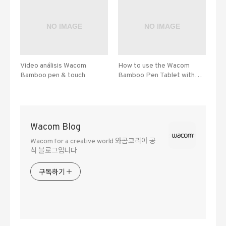
Video análisis Wacom
How to use the Wacom
Bamboo pen & touch
Bamboo Pen Tablet with
Evernote
Wacom Blog
Wacom for a creative world 와콤코리아 공
식 블로그입니다
구독하기