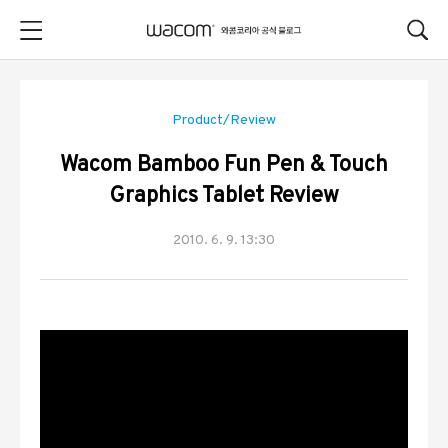
본문 바로가기
Product/Review
Wacom Bamboo Fun Pen & Touch
Graphics Tablet Review
2010. 6. 9. 13:30