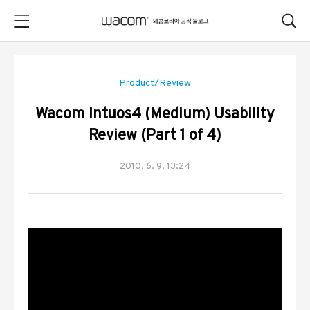
본문 바로가기
Product/Review
Wacom Intuos4 (Medium) Usability
Review (Part 1 of 4)
2010. 6. 9. 13:24