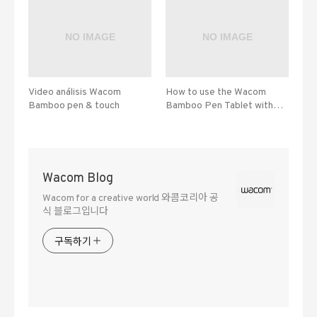
Video análisis Wacom
How to use the Wacom
Bamboo pen & touch
Bamboo Pen Tablet with
Evernote
Wacom Blog
Wacom for a creative world 와콤코리아 공
식 블로그입니다
구독하기