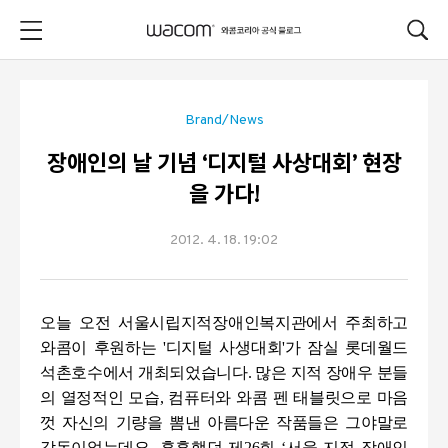
본문 바로가기
Brand/News
장애인의 날 기념 ‘디지털 사상대회’ 현장
을 가다!
2012. 4. 18. 19:02
오늘 오전 서울시립지적장애인복지관에서 주최하고
와콤이 후원하는
'
디지털 사생대회
'
가 잠실 롯데월드
석촌호수에서 개최되었습니다
.
많은 지적 장애우 분들
의 열정적인 모습
,
컴퓨터와 와콤 펜 태블릿으로 마음
껏 자신의 기량을 뽐낸 아름다운 작품들은 그야말로
감동이었는데요
.
훈훈했던 제
26
회
‘서울 지적 장애인