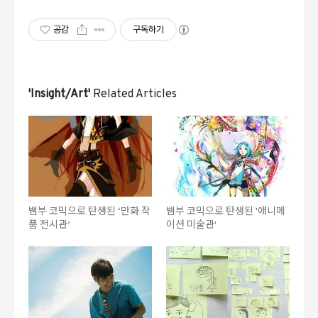
공감
구독하기
'Insight/Art'
Related Articles
뱀부 코믹으로 탄생된 ‘만화 작
뱀부 코믹으로 탄생된 '애니메
품 전시관’
이션 미술관'