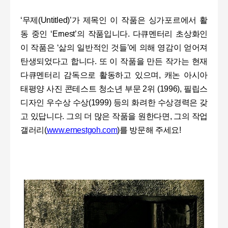
‘
무제
(Untitled)’
가 제목인 이 작품은 싱가포르에서 활
동 중인
‘Ernest’
의 작품입니다
.
다큐멘터리 초상화인
이 작품은
‘
삶의 일반적인 것들
’
에 의해 영감이 얻어져
탄생되었다고 합니다
.
또 이 작품을 만든 작가는 현재
다큐멘터리 감독으로 활동하고 있으며
,
캐논 아시아
태평양 사진 콘테스트 청소년 부문
2
위
(1996),
필립스
디자인 우수상 수상
(1999)
등의 화려한 수상경력은 갖
고 있답니다
.
그의 더 많은 작품을 원한다면
,
그의 작업
갤러리
(
www.ernestgoh.com
)
를 방문해 주세요
!