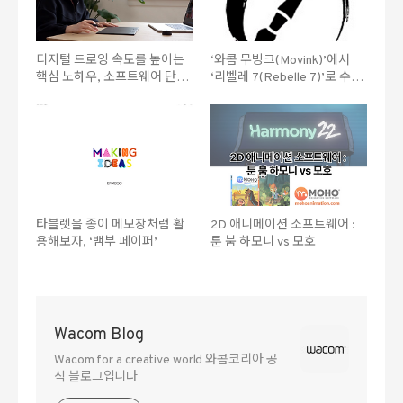
디지털 드로잉 속도를 높이는
‘와콤 무빙크(Movink)’에서
핵심 노하우, 소프트웨어 단축
‘리벨레 7(Rebelle 7)’로 수채
키 활용하기
화 그려보기
타블렛을 종이 메모장처럼 활
2D 애니메이션 소프트웨어 :
용해보자, ‘뱀부 페이퍼’
툰 붐 하모니 vs 모호
Wacom Blog
Wacom for a creative world 와콤코리아 공
식 블로그입니다