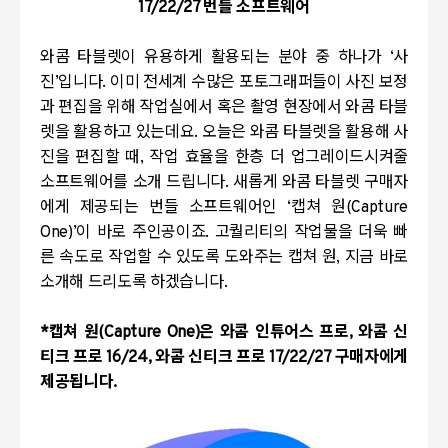
17/22/27
번들 소프트웨어
와콤 타블렛이 유용하게 활용되는 분야 중 하나가
‘
사
진
’
입니다
.
이미 전세계 수많은 포토그래퍼들이 사진 보정
과 편집을 위해 작업실에서 혹은 촬영 현장에서 와콤 타블
렛을 활용하고 있는데요
.
오늘은 와콤 타블렛을 활용해 사
진을 편집할 때
,
작업 효율을 한층 더 업그레이드시켜줄
소프트웨어를 소개 드립니다.
새롭게 와콤 타블렛 구매자
에게 제공되는 번들 소프트웨어인
‘
캡쳐 원
(Capture
One)’
이 바로 주인공이죠.
고퀄리티의 작업물을 더욱 빠
른 속도로 작업할 수 있도록 도와주는 캡쳐 원
,
지금 바로
소개해 드리도록 하겠습니다
.
*
캡쳐 원
(Capture One)
은 와콤 인튜어스 프로
,
와콤 신
티크 프로
16/24,
와콤 신티크 프로
17/22/27
구매자에게
제공됩니다
.