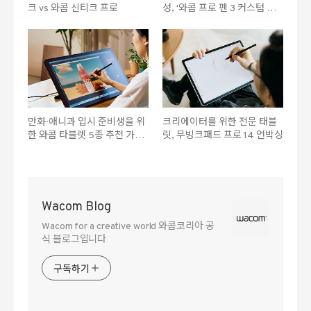
크 vs 와콤 신티크 프로
성, '와콤 프로 펜 3 커스텀 키
트'를 소개합니다.
만화·애니과 입시 준비생을 위
크리에이터를 위한 전문 태블
한 와콤 타블렛 5종 추천 가이
릿, 무빙크패드 프로 14 언박싱
드
Wacom Blog
Wacom for a creative world 와콤코리아 공
식 블로그입니다
구독하기