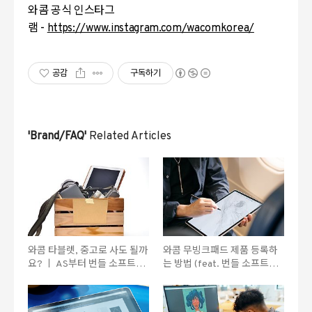
와콤 공식 인스타그
램 -
https://www.instagram.com/wacomkorea/
공감
구독하기
'Brand/FAQ'
Related Articles
와콤 타블렛, 중고로 사도 될까
와콤 무빙크패드 제품 등록하
요? ㅣ AS부터 번들 소프트웨
는 방법 (feat. 번들 소프트웨
어 다운로드까지
어 혜택 받기)