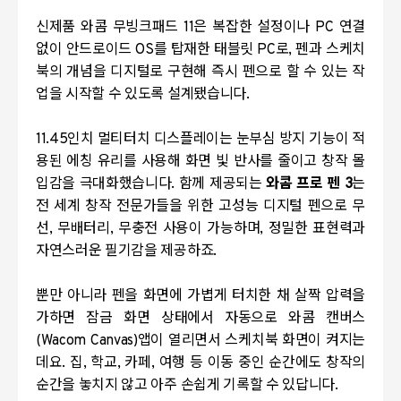
신제품 와콤 무빙크패드
11
은 복잡한 설정이나
PC
연결
없이 안드로이드
OS
를 탑재한 태블릿
PC
로
,
펜과 스케치
북의 개념을 디지털로 구현해 즉시 펜으로 할 수 있는 작
업을 시작할 수 있도록 설계됐습니다
.
11.45
인치 멀티터치 디스플레이는 눈부심 방지 기능이 적
용된 에칭 유리를 사용해 화면 빛 반사를 줄이고 창작 몰
입감을 극대화했습니다
.
함께 제공되는
와콤 프로 펜
3
는
전 세계 창작 전문가들을 위한 고성능 디지털 펜으로 무
선
,
무배터리
,
무충전 사용이 가능하며
,
정밀한 표현력과
자연스러운 필기감을 제공하죠
.
뿐만 아니라 펜을 화면에 가볍게 터치한 채 살짝 압력을
가하면 잠금 화면 상태에서 자동으로 와콤 캔버스
(Wacom Canvas)
앱이 열리면서 스케치북 화면이 켜지는
데요
.
집
,
학교
,
카페
,
여행 등 이동 중인 순간에도 창작의
순간을 놓치지 않고 아주 손쉽게 기록할 수 있답니다
.