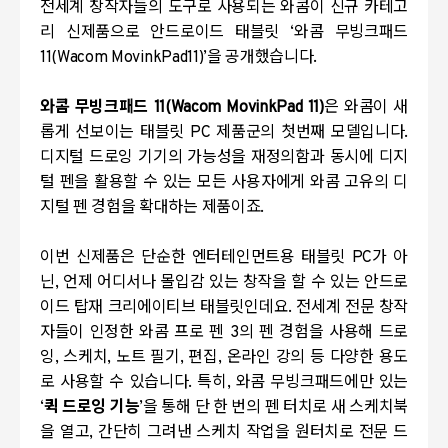
전세계 창작자들의 도구로 사용되는 와콤이
신규 카테고
리 신제품으로 안드로이드 태블릿
‘
와콤 무빙크패드
11(Wacom MovinkPad11)’을 공개했습니다.
와콤 무빙크패드
11(Wacom MovinkPad 11)
은 와콤이 새
롭게 선보이는 태블릿
PC
제품군의 첫번째 모델입니다
.
디지털 드로잉 기기의 가능성을 재정의함과 동시에 디지
털 펜을 활용할 수 있는 모든 사용자에게 와콤 고유의 디
지털 펜 경험을 확대하는 제품이죠
.
이번 신제품은 단순한 엔터테인먼트용 태블릿
PC
가 아
닌
,
언제 어디서나 몰입감 있는 창작을 할 수 있는 안드로
이드 탑재 크리에이티브 태블릿인데요
. 전세계
전문 창작
자들이 인정한 와콤 프로 펜
3
의 펜 경험을 사용해 드로
잉
,
스케치
,
노트 필기
,
편집
,
온라인 강의 등 다양한 용도
로 사용할 수 있습니다
.
특히
,
와콤 무빙크패드에만 있는
‘
퀵 드로잉 기능
’
을 통해 단 한 번의 펜 터치로 새 스케치북
을 열고
,
간단히 그려낸 스케치 작업을 원터치로 전문 드