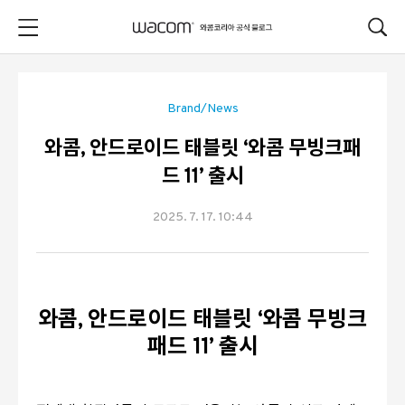
본문 바로가기
Brand/News
와콤, 안드로이드 태블릿 ‘와콤 무빙크패
드 11’ 출시
2025. 7. 17. 10:44
와콤
,
안드로이드 태블릿
‘
와콤 무빙크
패드
11’
출시