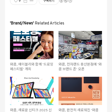
9
구독하기
'Brand/News'
Related Articles
와콤, 에이블리와 함께 ‘드로잉
와콤, 전자랜드 용산본점에 ‘와
페스티벌’ 개최
콤 브랜드 존’ 오픈
와콤, 새로운 신티크 2025 신
와콤, 완전히 새로워진 ‘와콤