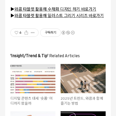
▶
와콤
타블렛
활용해
수채화
디자인
하기
바로가기
▶
와콤
타블렛
활용해
일러스트
그리기
시리즈
바로가기
6
구독하기
'Insight/Trend & Tip'
Related Articles
디지털 콘텐츠 대세 ‘숏폼’ 어
2025년 트렌드, 와콤과 함께
디까지 왔을까
즐기는 방법